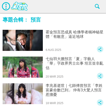
專題合輯：
預言
霍金預言恐成真 哈佛學者稱神秘星
體「有敵意」逼近地球
6 AUG 2025
七仙羽大膽預言「夏」字藝人
「華」字政界男士出事 坦言並非亂
估
20 MAR 2025
李兆基逝世｜七師傅曾預言「李姓
富豪命數已到」 仲有3大驚人預言
惹擔憂
18 MAR 2025