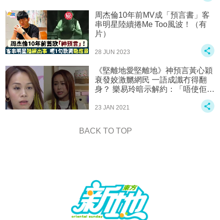
周杰倫10年前MV成「預言書」客
串明星陸續捲Me Too風波！（有
片）
28 JUN 2023
《堅離地愛堅離地》神預言黃心穎
衰發姣激嬲網民 一語成讖冇得翻
身？ 樂易玲暗示解約：「唔使佢賠
錢﹗」
23 JAN 2021
BACK TO TOP