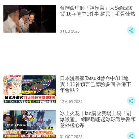
台灣命理師「神預言」大S婚姻短
暫 16字算中1件事 網民：毛骨悚然
3 FEB 2025
日本漫畫家Tatsuki曾命中311地
震！11神預言已應驗多個 香港下
年會點？
13 AUG 2024
冰上火花｜Ian講比賽場上易「𠝹
爆喉嚨」 網民聯想起冰球選手割頸
意外極心寒
31 OCT 2023