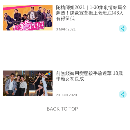
陀槍師姐2021｜1-30集劇情結局全
劇透！陳豪宣萱擔正舊班底得3人
有得留低
3 MAR 2021
前無綫御用變態殺手駱達華 18歲
學霸女初長成
23 JUN 2020
BACK TO TOP