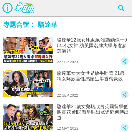
專題合輯：
駱達華
駱達華22歲女Natalie獲讚勁似一9
0年代女神 讀英國名牌大學考慮參
選港姐
22 SEP 2023
駱達華女大女世界放手唔管 21歲
獨女駱欣言性感慶生舉香檳豪飲
22 SEP 2022
駱達華21歲女兒駱欣言英國留學低
胸賞花 網民讚星味出眾追問何時出
道
12 MAY 2022