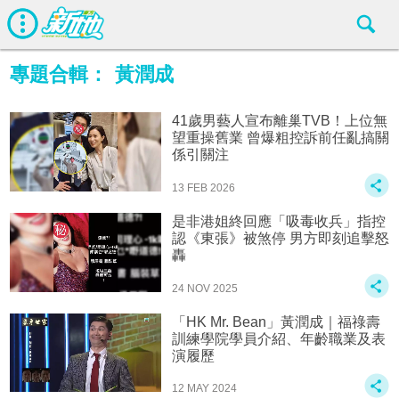
專題合輯：
黃潤成
41歲男藝人宣布離巢TVB！上位無
望重操舊業 曾爆粗控訴前任亂搞關
係引關注
13 FEB 2026
是非港姐終回應「吸毒收兵」指控
認《東張》被煞停 男方即刻追擊怒
轟
24 NOV 2025
「HK Mr. Bean」黃潤成｜福祿壽
訓練學院學員介紹、年齡職業及表
演履歷
12 MAY 2024