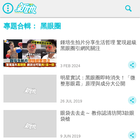
專題合輯：
黑眼圈
鍾培生拍片分享生活哲理 驚現超級
黑眼圈引網民關注
3 FEB 2024
明星實試：黑眼圈即時消失！「微
整形眼霜」原理與成分大公開
26 JUL 2019
眼袋去去走～ 教你認清坊間3款眼
袋槍
9 JUN 2019