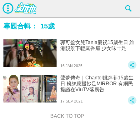
專題合輯：
15歲
郭可盈女兒Tania慶祝15歲生日 維
港靚景下輕露香肩 少女味十足
16 JAN 2025
聲夢傳奇｜Chantel姚焯菲15歲生
日 粉絲應援抄足MIRROR 有網民
提議在ViuTV落廣告
17 SEP 2021
BACK TO TOP