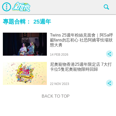
專題合輯：
25週年
Twins 25週年粉絲見面會｜阿Sa呼
籲fans勿忘初心 社恐阿嬌零怯場狀
態大勇
14 FEB 2026
尼奧寵物香港25週年限定店 7大打
卡位5隻尼奧寵物限時回歸
22 NOV 2023
BACK TO TOP