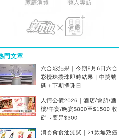
熱門文章
六合彩結果｜今期8月6日六合
彩攪珠攪珠即時結果｜中獎號
碼＋下期攪珠日
人情公價2026｜酒店/會所/酒
樓/午宴/晚宴$800至$1500 收
餅卡要畀$300
消委會食油測試｜21款無致癌