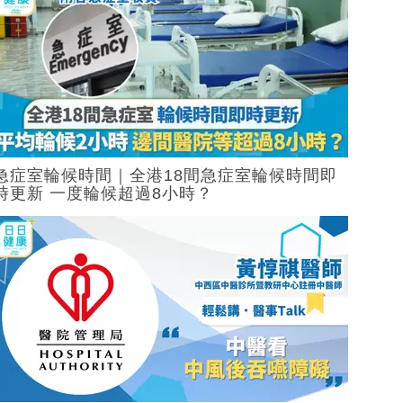
急症室輪候時間｜全港18間急症室輪候時間即
時更新 一度輪候超過8小時？