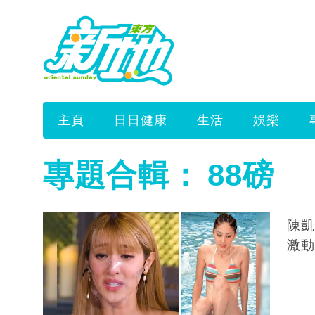
主頁
日日健康
生活
娛樂
專題合輯：
88磅
陳凱琳
激動