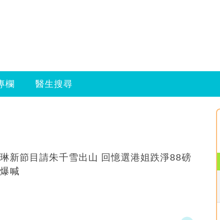
專欄
醫生搜尋
新節目請朱千雪出山 回憶選港姐跌淨88磅
爆喊