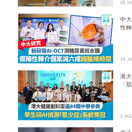
25 J
中大
性轉
10 J
港大
「肌
2 JU