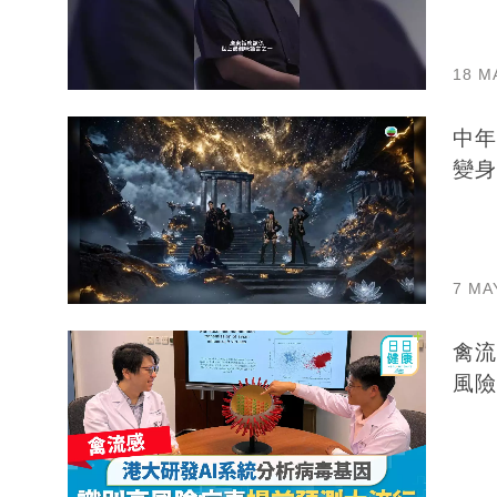
18 M
中年
變身
7 MA
禽流
風險