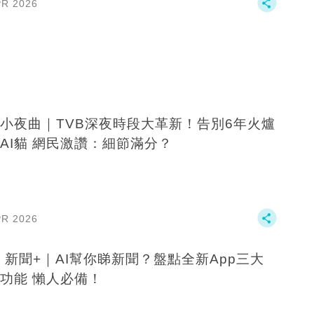
PR 2026
小夜曲｜TVB深夜時段大革新！告別6年火爐
AI貓 網民激讚：細節滿分？
PR 2026
B 新聞+｜AI幫你睇新聞？盤點全新App三大
功能 懶人必備！