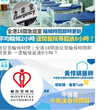
急症室輪候時間｜全港18間急症室輪候時間即
時更新 一度輪候超過8小時？