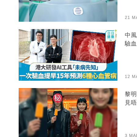
21 M
中風
驗血
12 M
黎明
見唔
3 MA