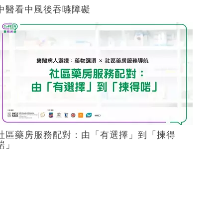
中醫看中風後吞嚥障礙
社區藥房服務配對：由「有選擇」到「揀得
啱」