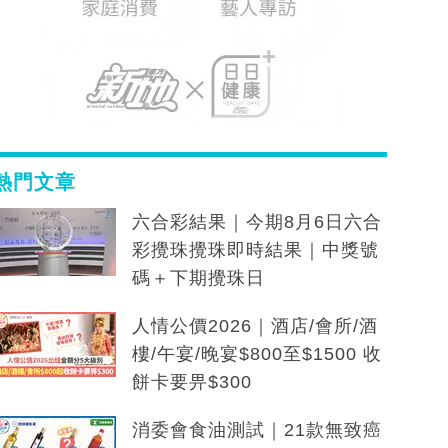
熱門文章
六合彩結果｜今期8月6日六合
彩攪珠攪珠即時結果｜中獎號
碼＋下期攪珠日
人情公價2026｜酒店/會所/酒
樓/午宴/晚宴$800至$1500 收
餅卡要畀$300
消委會食油測試｜21款無致癌