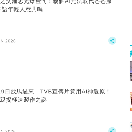
之父鍾志光爆金句！親解AI無法取代爸爸原
寄語年輕人惹共鳴
UN 2026
19日放馬過來｜TVB宣傳片竟用AI神還原！
親揭極速製作之謎
UN 2026