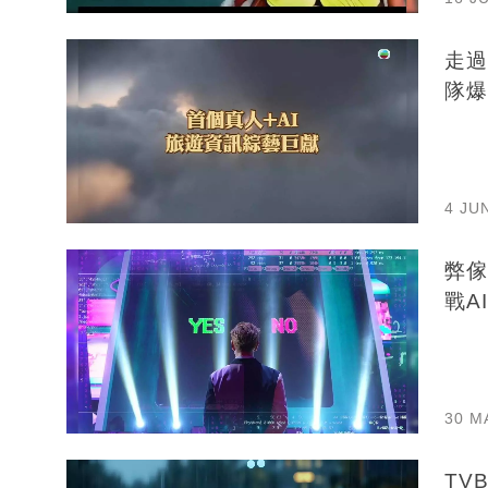
走過
隊爆
4 JU
弊傢
戰A
30 M
TV