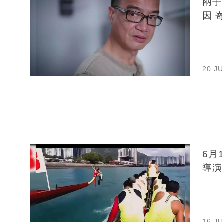
兩子
因 
20 J
6月
導演
16 J