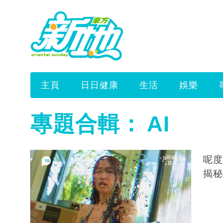
主頁
日日健康
生活
娛樂
專題合輯：
AI
呢度
揭秘