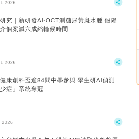
UL 2026
研究｜新研發AI-OCT測糖尿黃斑水腫 假陽
介個案減六成縮輪候時間
UL 2026
健康創科盃逾84間中學參與 學生研AI偵測
少症」系統奪冠
L 2026