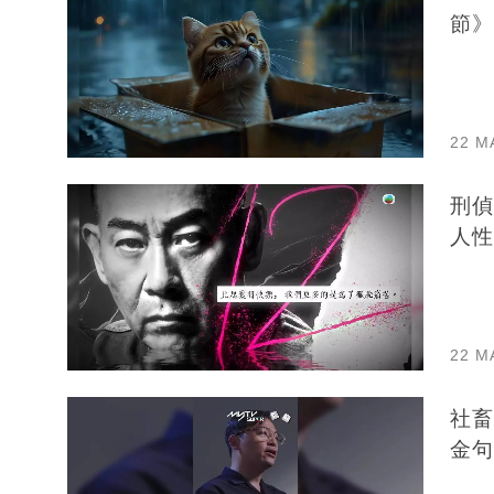
節》
22 M
刑偵
人性
22 M
社畜
金句