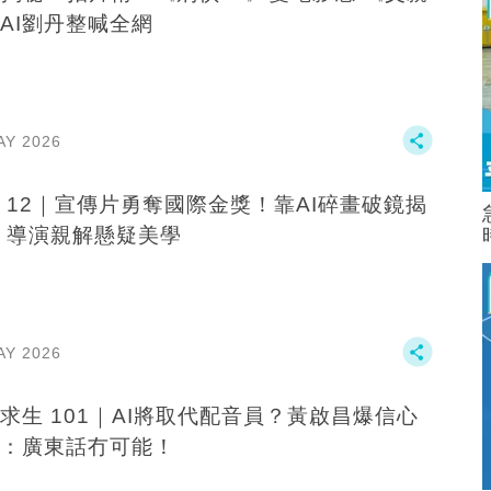
AI劉丹整喊全網
AY 2026
 12｜宣傳片勇奪國際金獎！靠AI碎畫破鏡揭
 導演親解懸疑美學
AY 2026
求生 101｜AI將取代配音員？黃啟昌爆信心
：廣東話冇可能！