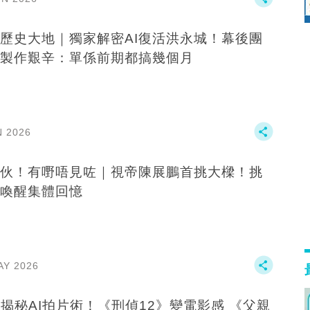
歷史大地｜獨家解密AI復活洪永城！幕後團
製作艱辛：單係前期都搞幾個月
N 2026
伙！有嘢唔見咗｜視帝陳展鵬首挑大樑！挑
I喚醒集體回憶
AY 2026
B揭秘AI拍片術！《刑偵12》變電影感 《父親