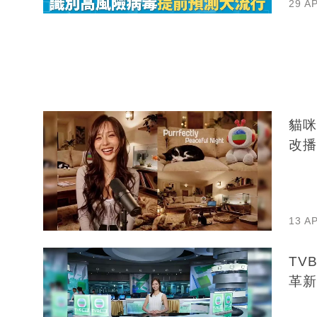
29 A
貓咪
改播
13 A
TV
革新