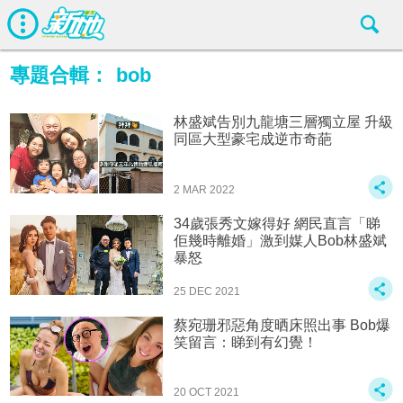
專題合輯：
bob
林盛斌告別九龍塘三層獨立屋 升級
同區大型豪宅成逆市奇葩
2 MAR 2022
34歲張秀文嫁得好 網民直言「睇
佢幾時離婚」激到媒人Bob林盛斌
暴怒
25 DEC 2021
蔡宛珊邪惡角度晒床照出事 Bob爆
笑留言：睇到有幻覺！
20 OCT 2021