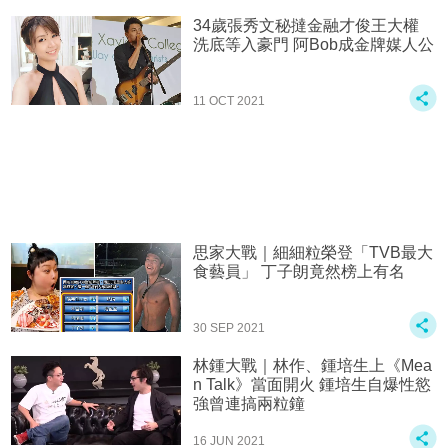
34歲張秀文秘撻金融才俊王大權
洗底等入豪門 阿Bob成金牌媒人公
11 OCT 2021
思家大戰｜細細粒榮登「TVB最大
食藝員」 丁子朗竟然榜上有名
30 SEP 2021
林鍾大戰｜林作、鍾培生上《Mea
n Talk》當面開火 鍾培生自爆性慾
強曾連搞兩粒鐘
16 JUN 2021