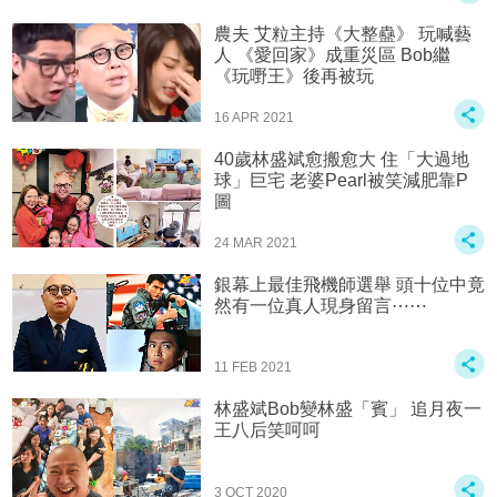
農夫 艾粒主持《大整蠱》 玩喊藝
人 《愛回家》成重災區 Bob繼
《玩嘢王》後再被玩
16 APR 2021
40歲林盛斌愈搬愈大 住「大過地
球」巨宅 老婆Pearl被笑減肥靠P
圖
24 MAR 2021
銀幕上最佳飛機師選舉 頭十位中竟
然有一位真人現身留言⋯⋯
11 FEB 2021
林盛斌Bob變林盛「賓」 追月夜一
王八后笑呵呵
3 OCT 2020