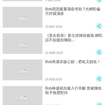
3 SEP 2018
Bob囝囝嚴重濕疹求助 7大網民偏
方紓緩濕疹
23 MAY 2018
《美女廚房》新主持陣容被插 網民
話不如搵佢哋啦…
21 MAR 2018
Bob再遇菲版心穎：肥咗又靚咗！
20 FEB 2018
Bob林盛斌自爆入行辛酸 曾被陳姓
歌手無禮對待