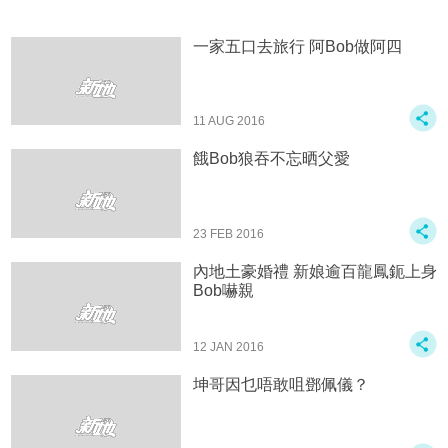
一家五口去旅行 阿Bob做阿四
11 AUG 2016
餓Bob狼吞不忘晒父愛
23 FEB 2016
內地土豪婚禮 新娘逾百龍鳳鈪上身
Bob嚇親
12 JAN 2016
坤哥因乜唔敢咀鄧佩儀？