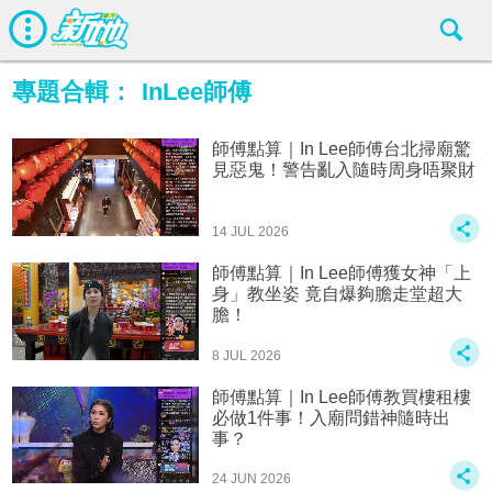
專題合輯：
InLee師傅
師傅點算｜In Lee師傅台北掃廟驚
見惡鬼！警告亂入隨時周身唔聚財
14 JUL 2026
師傅點算｜In Lee師傅獲女神「上
身」教坐姿 竟自爆夠膽走堂超大
膽！
8 JUL 2026
師傅點算｜In Lee師傅教買樓租樓
必做1件事！入廟問錯神隨時出
事？
24 JUN 2026