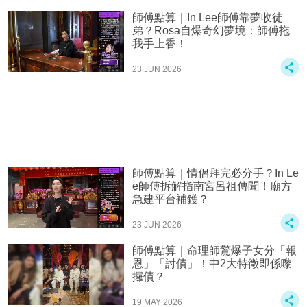
師傅點算｜In Lee師傅靠夢收徒
弟？Rosa自爆奇幻夢境：師傅拖
我手上香！
23 JUN 2026
師傅點算｜情侶拜完必分手？In Le
e師傅拆解指南宮呂祖傳聞！廟方
急建平台補鑊？
23 JUN 2026
師傅點算｜命理師驚爆子女分「報
恩」「討債」！中2大特徵即係嚟
攞債？
19 MAY 2026