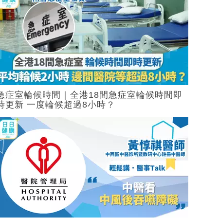
急症室輪候時間｜全港18間急症室輪候時間即
時更新 一度輪候超過8小時？