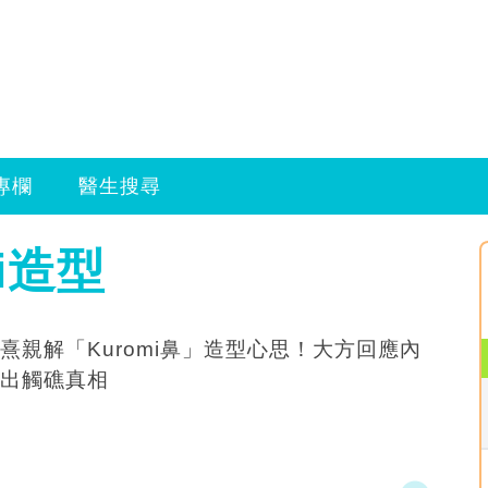
專欄
醫生搜尋
mi造型
熹親解「Kuromi鼻」造型心思！大方回應內
出觸礁真相