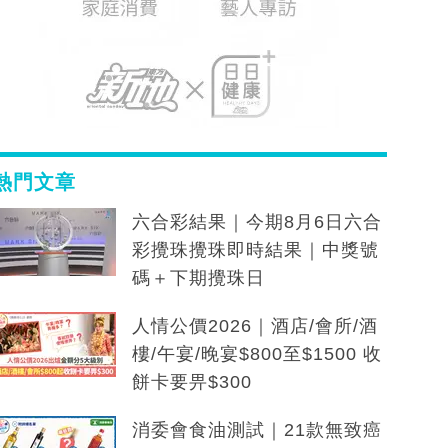
熱門文章
六合彩結果｜今期8月6日六合
彩攪珠攪珠即時結果｜中獎號
碼＋下期攪珠日
人情公價2026｜酒店/會所/酒
樓/午宴/晚宴$800至$1500 收
餅卡要畀$300
消委會食油測試｜21款無致癌