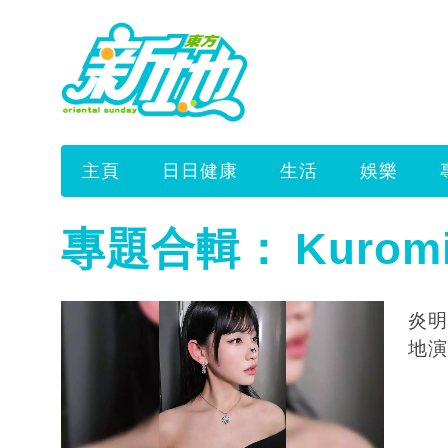
主頁
日日健康
生活
娛樂
專題合輯：
Kuro
炎明
地演