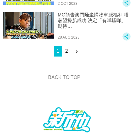
2 OCT 2023
MC預告澳門騷坐購物車派福利 唔
奢望操肌成功 決定「有咩騷咩」
期待…
28 AUG 2023
1
2
BACK TO TOP