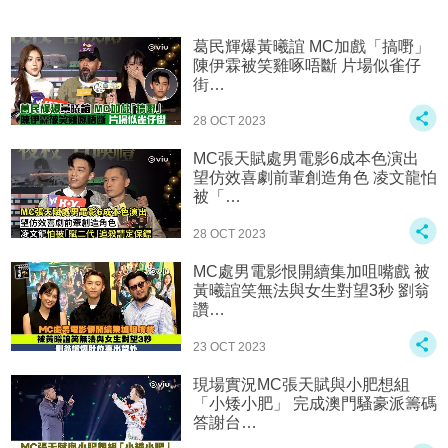
葛民輝爆黃曦誼 MC加戲「搞嘢」
陳伊霖被笑雞啄唔斷 片場似雀仔
街…
28 OCT 2023
MC張天賦處男電影6成本色演出
望仿效喜劇前輩創造角色 凌文龍怕
被「…
28 OCT 2023
MC處男電影️恨開續集加咀嘴戲 被
黃曦誼笑無法與女生對望3秒 劉翁
讚…
23 OCT 2023
現場實況MC張天賦與小肥想組
「小矮小肥」 完成澳門騷豪派籌碼
答謝台…