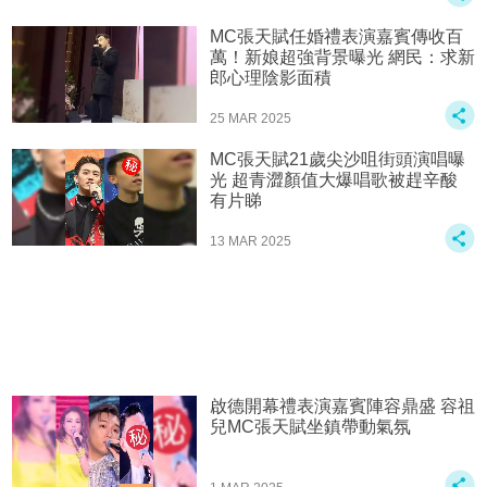
MC張天賦任婚禮表演嘉賓傳收百
萬！新娘超強背景曝光 網民：求新
郎心理陰影面積
25 MAR 2025
MC張天賦21歲尖沙咀街頭演唱曝
光 超青澀顏值大爆唱歌被趕辛酸
有片睇
13 MAR 2025
啟德開幕禮表演嘉賓陣容鼎盛 容祖
兒MC張天賦坐鎮帶動氣氛