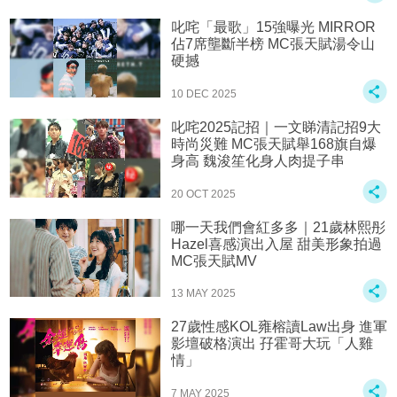
叱咤「最歌」15強曝光 MIRROR
佔7席壟斷半榜 MC張天賦湯令山
硬撼
10 DEC 2025
叱咤2025記招｜一文睇清記招9大
時尚災難 MC張天賦舉168旗自爆
身高 魏浚笙化身人肉提子串
20 OCT 2025
哪一天我們會紅多多｜21歲林熙彤
Hazel喜感演出入屋 甜美形象拍過
MC張天賦MV
13 MAY 2025
27歲性感KOL雍榕讀Law出身 進軍
影壇破格演出 孖霍哥大玩「人雞
情」
7 MAY 2025