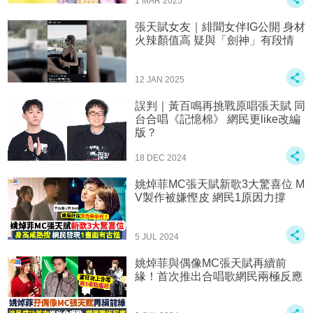
1 MAR 2025
張天賦女友｜緋聞女伴IG公開 身材
火辣顏值高 疑與「劍神」有段情
12 JAN 2025
誤判｜黃百鳴再挑戰原唱張天賦 同
台合唱《記憶棉》 網民更like改編
版？
18 DEC 2024
姚焯菲MC張天賦新歌3大驚喜位 M
V製作被嫌慳皮 網民1原因力撐
5 JUL 2024
姚焯菲與偶像MC張天賦再續前
緣！首次推出合唱歌網民兩極反應