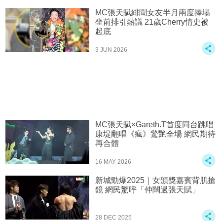
MC張天賦緋聞女友半月兩度捧場
坐前排引熱議 21歲Cherry情史被
起底
3 JUN 2026
MC張天賦×Gareth.T首度同台跳唱
康堤翻唱《瘋》驚艷全場 網民期待
再合體
16 MAY 2026
新城勁爆2025｜女頒獎嘉賓背肌搶
鏡 網民驚呼「仲闊過張天賦」
28 DEC 2025