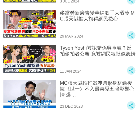
3 JUL 2024
麥當勞新廣告變華納歌手大晒冷 M
C張天賦擔大旗得網民歡心
29 MAR 2024
Tyson Yoshi被認錯係吳卓羲？反
拍偷拍者公審 竟被網民狠批似怨婦
11 JAN 2024
MC張天賦拍打戲洩圓形身材勁後
悔《世一》不入最喜愛五強影響心
情 爆…
23 DEC 2023