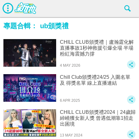
專題合輯：
ub頒獎禮
CHILL CLUB頒獎禮｜盧瀚霆化解
直播事故1秒神救援引爆全場 半場
粉紅海震撼力撐
4 MAY 2026
Chill Club頒獎禮24/25 入圍名單
及 得獎名單 線上直播連結
6 APR 2025
CHILL CLUB頒獎禮2024｜24歲歸
綽嶢獲女新人獎 曾遇低潮靠1招走
出困境
13 MAY 2024