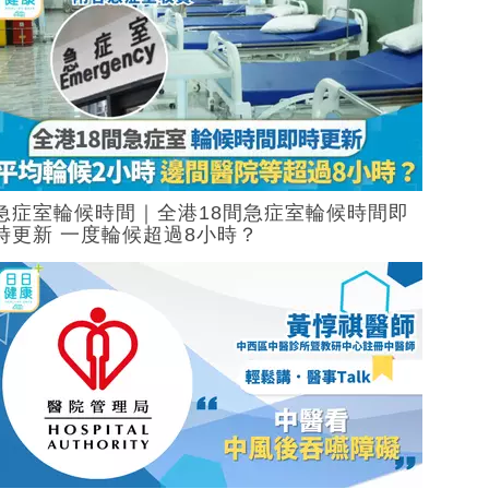
急症室輪候時間｜全港18間急症室輪候時間即
時更新 一度輪候超過8小時？