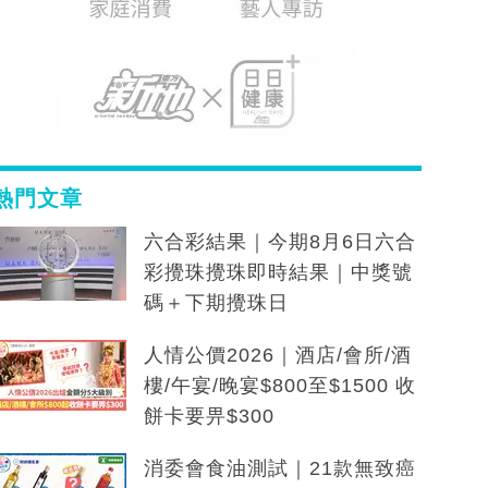
熱門文章
六合彩結果｜今期8月6日六合
彩攪珠攪珠即時結果｜中獎號
碼＋下期攪珠日
人情公價2026｜酒店/會所/酒
樓/午宴/晚宴$800至$1500 收
餅卡要畀$300
消委會食油測試｜21款無致癌