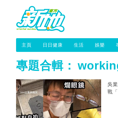
主頁
日日健康
生活
娛樂
專題合輯：
workin
吳業
戰「