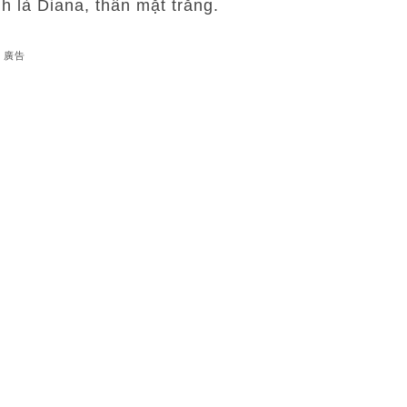
nh là Diana, thần mặt trăng.
廣告