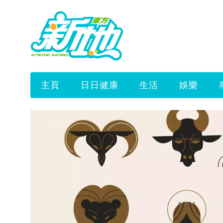
主頁
日日健康
生活
娛樂