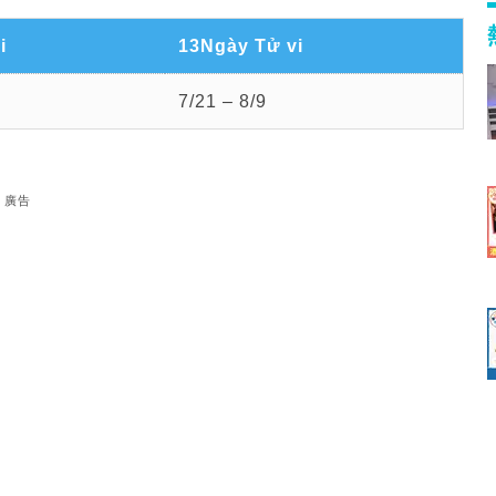
i
13Ngày Tử vi
7/21 – 8/9
廣告