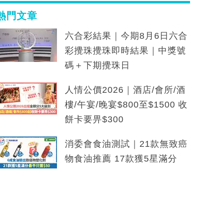
熱門文章
六合彩結果｜今期8月6日六合
彩攪珠攪珠即時結果｜中獎號
碼＋下期攪珠日
人情公價2026｜酒店/會所/酒
樓/午宴/晚宴$800至$1500 收
餅卡要畀$300
消委會食油測試｜21款無致癌
物食油推薦 17款獲5星滿分