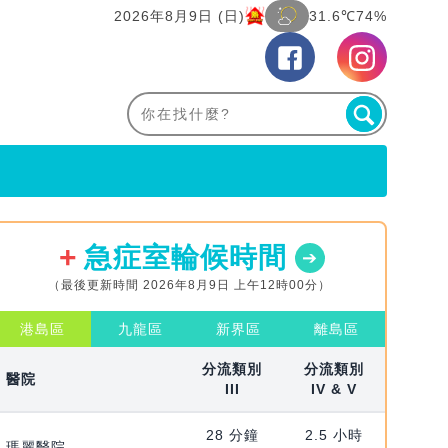
2026年8月9日 (日)
31.6℃
74%
急症室輪候時間
（最後更新時間 2026年8月9日 上午12時00分）
港島區
九龍區
新界區
離島區
分流類別
分流類別
醫院
III
IV & V
28 分鐘
2.5 小時
瑪麗醫院