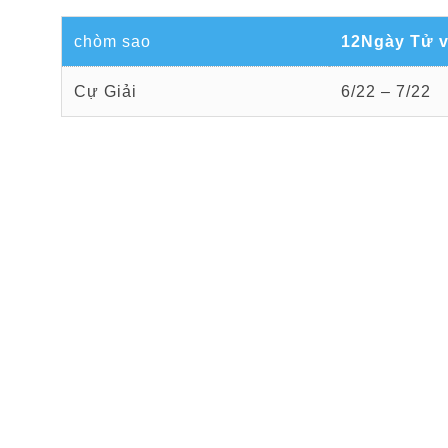
chòm sao
12Ngày Tử v
Cự Giải
6/22 – 7/22