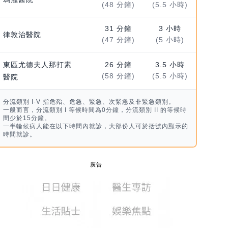
(48 分鐘)
(5.5 小時)
31 分鐘
3 小時
律敦治醫院
(47 分鐘)
(5 小時)
東區尤德夫人那打素
26 分鐘
3.5 小時
(58 分鐘)
(5.5 小時)
醫院
分流類別 I-V 指危殆、危急、緊急、次緊急及非緊急類別。
一般而言，分流類別 I 等候時間為0分鐘，分流類別 II 的等候時
間少於15分鐘。
一半輪候病人能在以下時間內就診，大部份人可於括號內顯示的
時間就診。
廣告