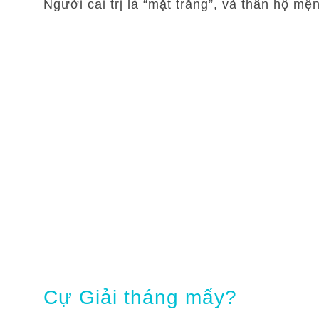
Người cai trị là “mặt trăng”, và thần hộ mệ
Cự Giải tháng mấy?