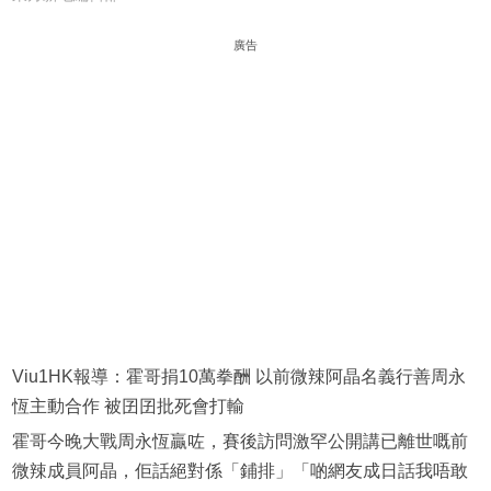
廣告
Viu1HK報導：霍哥捐10萬拳酬 以前微辣阿晶名義行善周永
恆主動合作 被囝囝批死會打輸
霍哥今晚大戰周永恆贏咗，賽後訪問激罕公開講已離世嘅前
微辣成員阿晶，佢話絕對係「鋪排」「啲網友成日話我唔敢