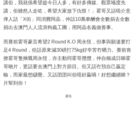
講佢，我就係希望趁今日人多，有好多傳媒、觀眾喺度先
講，佢雖然人走咗，希望大家放下仇恨！」霍哥又話唔介意
俾人話「X街」同消費阿晶，仲話10萬拳酬會全數捐去全數
捐出去澳門人人流浪狗義工團，用阿晶名義做善事。
而賽前霍哥豪言希望2 Round K.O 周永恆，但事與願違要打
足4 Round，佢話原來減30磅打75kg好辛苦冇晒力。賽前喪
撩霍哥隻揪嘅周永恆，亦主動同霍哥攬攬，仲自稱成日睇霍
哥啲片，更話要去澳門上對方節目。佢又話冇預自己贏定
輸，而家最想瞓覺。又話囝囝叫佢唔好贏喎！好想繼續睇？
片幫到你！
廣告