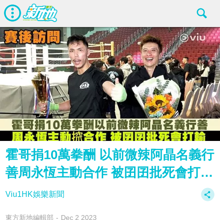
霍哥捐10萬拳酬 以前微辣阿晶名義行
善周永恆主動合作 被囝囝批死會打…
Viu1HK娛樂新聞
東方新地編輯部
Dec 2 2023