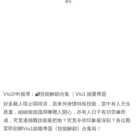
廣告
Viu1HK報導：🔐技能解鎖合集 ｜Viu1 娛樂專題
好多藝人唔止唱得演，原來仲身懷特殊技能，當中有人天生
異稟，細細個就識用嚟𠱁人開心，亦有人日子有功苦練而
成，究竟邊個嘅技能最把炮？究竟令你印象最深刻？各位觀
眾即刻睇Viu1娛樂專題《技能解鎖》合集啦！