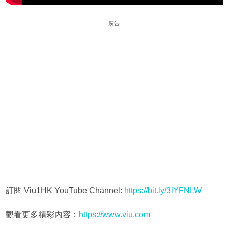
廣告
訂閱 Viu1HK YouTube Channel:
https://bit.ly/3lYFNLW
觀看更多精彩內容：
https://www.viu.com