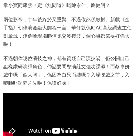
韋小寶同康熙？定《無間道》嘅陳永仁、劉健明？
兩位影帝，廿年後終於又重聚，不過依然係敵對。新戲《金
手指》朝偉演金融大鱷程一言，華仔就係ICAC高級調查主任
劉啟源，淨係喺現場睇佢哋交波接波，個心臟都需要好強大
啦！
不過朝偉呢位演技之神，都有質疑自己演技喎，佢公開自己
點樣鑽研演繹角色，仲話要問導演莊文強功課添！而蔡卓妍
戲中嘅「假大胸」，係因為白只而裝嘅？入場睇戲之前，入
嚟睇吓訪問片先啦！保證好睇！