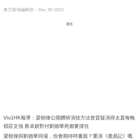
東方新地編輯部
Dec 30 2023
廣告
Viu1HK報導：梁朝偉公開鑽研演技方法曾質疑演得太囂每晚
煩莊文強 蔡卓妍對付劉德華死都要撐住
梁朝偉與劉德華同場，你會期待咩畫面？重演《鹿鼎記》嘅