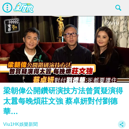
梁朝偉公開鑽研演技方法曾質疑演得
太囂每晚煩莊文強 蔡卓妍對付劉德
華…
Viu1HK娛樂新聞