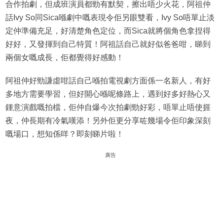
合作拍劇，但成班演員都勁有默契，擦出唔少火花，阿祖仲
話Ivy So同Sica喺劇中嘅表現令佢另眼雙看，Ivy So唔單止淡
定仲準備充足，好清楚角色定位，而Sica就將個角色拿捏得
好好，又發揮到自己特質！阿祖話自己就好似爸爸咁，睇到
兩個女嘅成長，佢都覺得好感動！
阿祖仲好勁謙虛咁話自己喺拍電視劇方面係一名新人，有好
多地方需要學習，但好開心喺呢條路上，遇到好多好熱心又
鍾意演戲嘅拍檔，佢仲自爆今次拍劇勁好彩，唔單止唔使捱
夜，仲長期有冷氣嘆添！另外佢更分享咗幾場令佢印象深刻
嘅場口，想知係咩？即刻睇片啦！
廣告