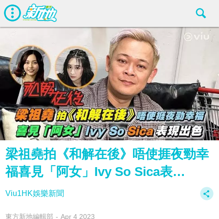
梁祖堯拍‍《和解在後》唔使捱夜勁幸
福喜見「阿女」Ivy So Sica表…
Viu1HK娛樂新聞
東方新地編輯部
Apr 4 2023