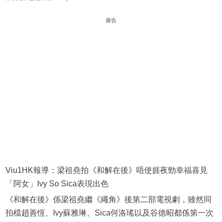
廣告
Viu1HK報導：梁祖堯拍‍《和解在後》唔使捱夜勁幸福喜見
「阿女」Ivy So Sica表現出色
《和解在後》係梁祖堯繼《繩角》後第二部電視劇，雖然同
拍檔趙善恆、Ivy蘇雅琳、Sica何洛瑤以及谷德昭都係第一次