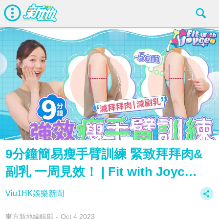
9分鐘簡易瘦手臂訓練 緊致拜拜肉&
副乳 一周見效！ | Fit with Joyc…
Viu1HK娛樂新聞
東方新地編輯部
Oct 4 2023