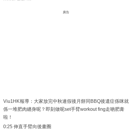
廣告
Viu1HK報導：大家放完中秋連假後月餅同BBQ後遺症係咪就
係一堆肥肉纏身呢？即刻做呢set手臂workout fing走啲肥膏
啦！
0:25 伸直手臂向後畫圈