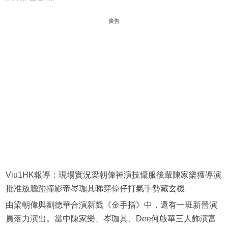
廣告
Viu1HK報導：現場實況梁朝偉‍️神演技懾服後輩陳家樂獲導演
批准放膽踫撞影帝岑珈其睇穿偉仔打氣手勢藏玄機
由梁朝偉與劉德華合演新戲《金手指》中，還有一班新晉演
員落力演出。當中陳家樂、岑珈其、Dee何啟華三人飾演富