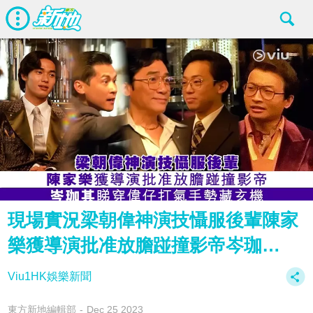
現場實況梁朝偉‍️神演技懾服後輩陳家
樂獲導演批准放膽踫撞影帝岑珈…
Viu1HK娛樂新聞
東方新地編輯部
Dec 25 2023