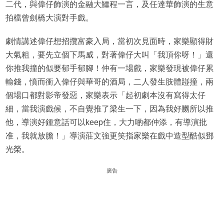
二代，與偉仔飾演的金融大鱷程一言，及任達華飾演的生意
拍檔曾劍橋大演對手戲。
劇情講述偉仔想招攬富豪入局，當初次見面時，家樂顯得財
大氣粗，要先立個下馬威，對著偉仔大叫「我頂你呀！」還
你推我撞的似要郁手郁腳！仲有一場戲，家樂發現被偉仔累
輸錢，憤而衝入偉仔與華哥的酒局，二人發生肢體踫撞，兩
個場口都對影帝發惡，家樂表示「起初劇本沒有寫得太仔
細，當我演戲候，不自覺推了梁生一下，因為我好嬲所以推
他，導演好鍾意話可以keep住，大力啲都仲添，有導演批
准，我就放膽！」導演莊文強更笑指家樂在戲中造型酷似鄧
光榮。
廣告