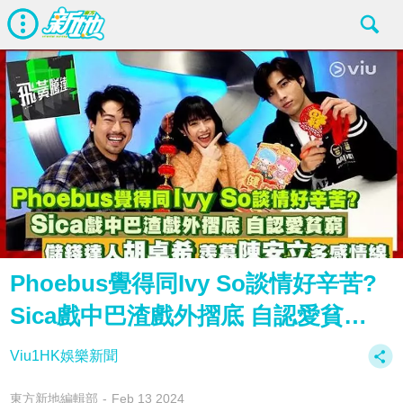
Phoebus覺得同Ivy So談情好辛苦?
Sica戲中巴渣戲外摺底 自認愛貧…
Viu1HK娛樂新聞
東方新地編輯部
Feb 13 2024