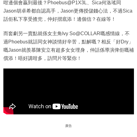
咁邊個會贏到最後？Phoebus@P1X3L、Sica何洛瑤同
Jason胡卓希都自認高手，Jason更傳授儲錢心法，不過Sica
話佢私下享受揸兜，仲好摺底添！邊個信？在線等！
而套劇另一賣點就係女主角Ivy So@COLLAR嘅感情線，不
過Phoebus就話同女神談情好辛苦，點解嘅？相反「好Dry」
嘅Jason就羨慕陳安立有超多女女埋身，仲話係導演俾佢嘅補
償添！唔好講咁多，訪問片等緊你！
廣告