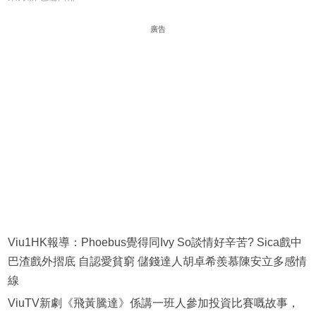
廣告
Viu1HK報導：Phoebus覺得同Ivy So談情好辛苦? Sica戲中
巴渣戲外摺底 自認愛貧窮 儲錢達人胡卓希羨慕‍️陳安立多感情
線
ViuTV新劇《飛黃騰達》係講一班人參加投資比賽嘅故事，