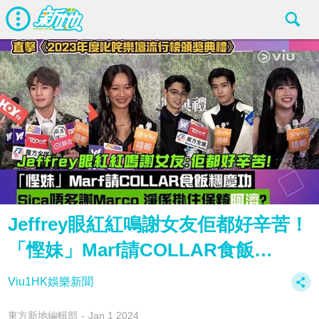
Jeffrey眼紅紅鳴謝女友佢都好辛苦！
「慳妹」Marf請COLLAR食飯…
Viu1HK娛樂新聞
東方新地編輯部
Jan 1 2024