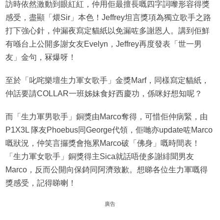
訪時依然激動到眼紅紅，仲用佢最擅長嘅四字詞嚟形容得獎
感受，盡顯「煨Sir」本色！Jeffrey坦言獎項為獨立歌手之路
打下強心針，仲漏夜寫定貓紙以免漏咗多謝恩人。講到佢鮮
有喺台上公開多謝女友Evelyn，Jeffrey再度發表「世一男
友」金句，冧爆呀！
至於「叱咤樂壇生力軍女歌手」金獎Marf，同樣寫定貓紙，
仲話要請COLLAR一班姊妹食好西慶功，係咪好想知呢？
而「生力軍男歌手」銅獎由Marco奪得，可惜佢仲病緊，由
P1X3L 隊友Phoebus同George代領，佢哋亦update咗Marco
嘅狀況，仲笑言攞獎會拖累Marco破「佛身」嘅時間表！
「生力軍女歌手」銅獎得主Sica就話唔使多謝緋聞男友
Marco，反而公開向保錡同阿濟致歉。想睇各位生力軍嘅得
獎感受，記得睇喇！
廣告