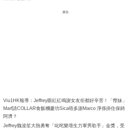
廣告
Viu1HK報導：Jeffrey眼紅紅鳴謝女友佢都好辛苦！「慳妹」
Marf請COLLAR食飯糰慶功Sica唔多謝Marco 淨係掛住保錡
阿濟？
Jeffrey魏浚笙大熱勇奪「叱咤樂壇生力軍男歌手」金獎，受