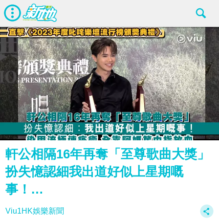
軒公相隔16年再奪「至尊歌曲大獎」
扮失憶認細我出道好似上星期嘅
事！…
Viu1HK娛樂新聞