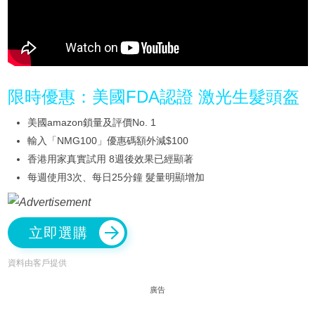
限時優惠：美國FDA認證 激光生髮頭盔
美國amazon鎖量及評價No. 1
輸入「NMG100」優惠碼額外減$100
香港用家真實試用 8週後效果已經顯著
每週使用3次、每日25分鐘 髮量明顯增加
立即選購
資料由客戶提供
廣告