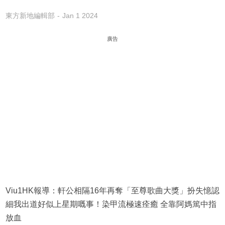
東方新地編輯部
Jan 1 2024
廣告
Viu1HK報導：軒公相隔16年再奪「至尊歌曲大獎」扮失憶認
細我出道好似上星期嘅事！染甲流極速痊癒 全靠阿媽篤中指
放血