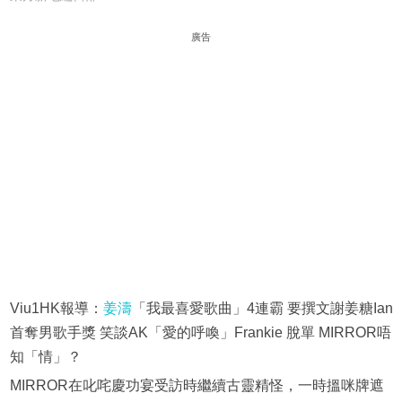
廣告
Viu1HK報導：
姜濤
「我最喜愛歌曲」4連霸 要撰文謝姜糖Ian
首奪男歌手獎 笑談AK「愛的呼喚」Frankie 脫單 MIRROR唔
知「情」？
MIRROR在叱咤慶功宴受訪時繼續古靈精怪，一時搵咪牌遮