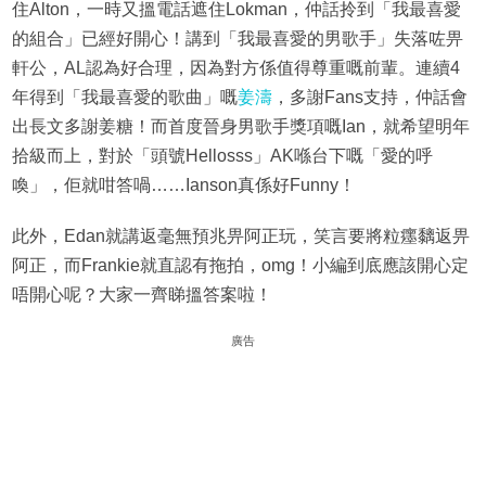
住Alton，一時又搵電話遮住Lokman，仲話拎到「我最喜愛
的組合」已經好開心！講到「我最喜愛的男歌手」失落咗畀
軒公，AL認為好合理，因為對方係值得尊重嘅前輩。連續4
年得到「我最喜愛的歌曲」嘅
姜濤
，多謝Fans支持，仲話會
出長文多謝姜糖！而首度晉身男歌手獎項嘅Ian，就希望明年
拾級而上，對於「頭號Hellosss」AK喺台下嘅「愛的呼
喚」，佢就咁答喎……Ianson真係好Funny！
此外，Edan就講返毫無預兆畀阿正玩，笑言要將粒癦黐返畀
阿正，而Frankie就直認有拖拍，omg！小編到底應該開心定
唔開心呢？大家一齊睇搵答案啦！
廣告