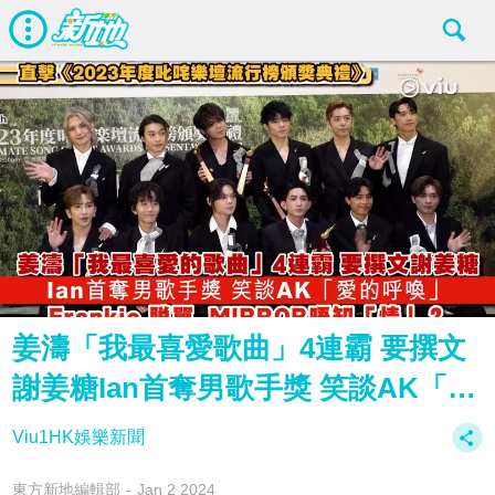
姜濤「我最喜愛歌曲」4連霸 要撰文
謝姜糖Ian首奪男歌手獎 笑談AK「…
Viu1HK娛樂新聞
東方新地編輯部
Jan 2 2024