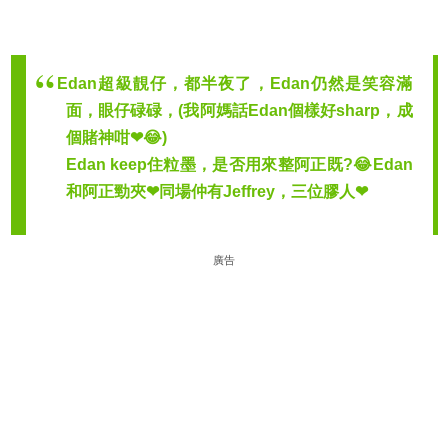
Edan超級靚仔，都半夜了，Edan仍然是笑容滿
面，眼仔碌碌，(我阿媽話Edan個樣好sharp，成
個賭神咁❤😂)
Edan keep住粒墨，是否用來整阿正既?😂Edan
和阿正勁夾❤同場仲有Jeffrey，三位膠人❤
廣告