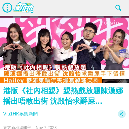
港版《社內相親》親熱戲放題‍️‍‍陳漢娜
播出唔敢出街 沈殷怡求爵屎…
Viu1HK娛樂新聞
東方新地編輯部
Nov 7 2023