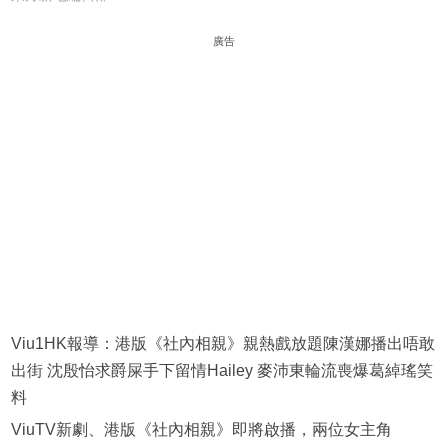
廣告
Viu1HK報導：港版《社內相親》親熱戲放題‍️‍‍陳漢娜播出唔敢
出街 沈殷怡求爵屎手下留情Hailey 麥沛東輪流喪爆葛綽瑤笑
料
ViuTV新劇、港版《社內相親》即將啟播，兩位女主角