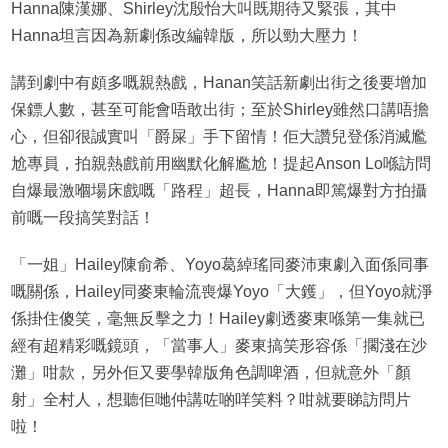
Hanna陳漢娜、Shirley沈殷怡大叫既期待又緊張，其中
Hanna坦言因為新劇係改編韓版，所以勁大壓力！
講到劇中有頗多嘅親熱戲，Hanan笑話新劇出街之後要增加
保鏢人數，甚至可能會唔敢出街；至於Shirley雖然口講唔擔
心，但卻很誠實叫「爵屎」手下留情！佢大讚兒登係消滅尷
尬專員，拍親熱戲前用幽默化解尷尬！提起Anson Lo喺訪問
自爆最激嗰場床戲嘅「路程」超長，Hanna即篤爆對方拍攝
前嘅一段搞笑對話！
「一姐」Hailey陳俞希、Yoyo葛綽瑤同麥沛東劇入面係同事
嘅關係，Hailey同麥東輪流喪爆Yoyo「大鑊」，但Yoyo就淨
係掛住傻笑，毫無反擊之力！Hailey劇透麥東喺第一集就已
經有超精彩嘅鏡頭，「當事人」麥東搞笑形容係「擱淺在沙
灘」咁款，另外佢又要學韓版角色調啤酒，但就意外「顏
射」全村人，想聽佢哋仲講咗啲咩笑料？咁就要睇訪問片
啦！