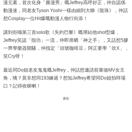
漫元素，首次化身「撕漫男」嘅Jeffrey高呼好正，仲自認係
動漫迷，同老友Tyson Yoshi一樣由細到大睇《龍珠》，仲話
想Cosplay一位Hit爆嘅動漫人物行街添！
講到佢喺第三首solo歌《失約巴黎》嘅彈結他shot型爆，
Jeffrey笑認「指功」一流，仲即席晒「神之手」，又話想5膠
一齊學樂器開騷，仲指定「頭號咖啡豆」阿正要學「吹X」，
笑Cry呀！
最近同Do姐老友鬼鬼嘅Jeffrey，仲話想邀請前輩做MV女主
角，咦？莫非想同193鍊過？想知Jeffrey希望同Do姐拍咩場
口？記得收睇喇！
廣告