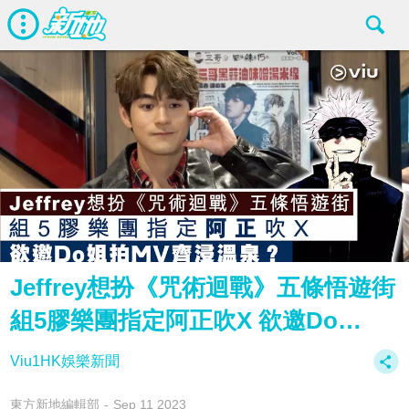
Jeffrey想扮《咒術迴戰》五條悟遊街
組5膠樂團指定阿正吹X 欲邀Do…
Viu1HK娛樂新聞
東方新地編輯部
Sep 11 2023