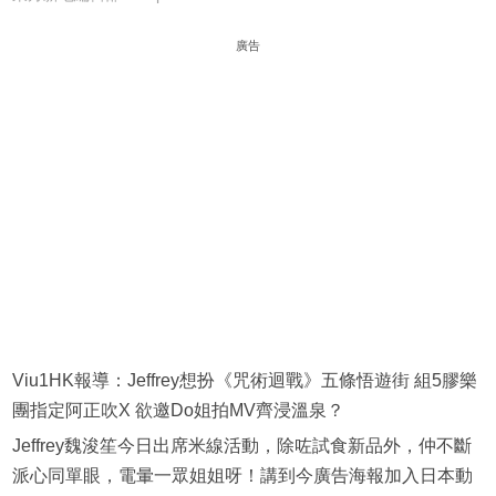
廣告
Viu1HK報導：Jeffrey想扮《咒術迴戰》五條悟遊街 組5膠樂
團指定阿正吹X 欲邀Do姐拍MV齊浸溫泉？️
Jeffrey魏浚笙今日出席米線活動，除咗試食新品外，仲不斷
派心同單眼，電暈一眾姐姐呀！講到今廣告海報加入日本動