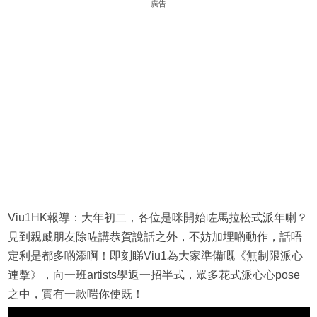
廣告
Viu1HK報導：大年初二，各位是咪開始咗馬拉松式派年喇？
見到親戚朋友除咗講恭賀說話之外，不妨加埋啲動作，話唔
定利是都多啲添啊！即刻睇Viu1為大家準備嘅《無制限派心
連擊》，向一班artists學返一招半式，眾多花式派心心pose
之中，實有一款啱你使既！