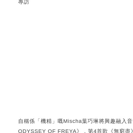
專訪
自稱係「機精」嘅Mischa葉巧琳將興趣融入
ODYSSEY OF FREYA》，第4首歌《無窮