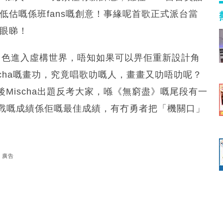
被低估嘅係班fans嘅創意！事緣呢首歌正式派台當
冇眼睇！
神話角色進入虛構世界，唔知如果可以畀佢重新設計角
ischa嘅畫功，究竟唱歌叻嘅人，畫畫又叻唔叻呢？
Mischa出題反考大家，喺《無窮盡》嘅尾段有一
再挑戰嘅成績係佢嘅最佳成績，有冇勇者把「機關口」
廣告