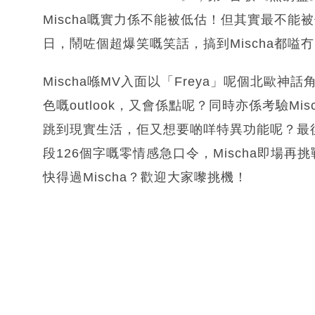
Mischa嘅實力係不能被低估！但其實最不能
日，鬧咗個超爆笑嘅笑話，搞到Mischa都嗌
Mischa喺MV入面以「Freya」呢個北歐
色嘅outlook，又會係點呢？同時亦係考驗M
跳到現實生活，佢又想要啲咩特異功能呢？最後
段126個字嘅零情感急口令，Mischa即場
快得過Mischa？歡迎大家嚟挑機！