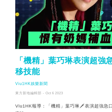
「機精」葉巧琳️表演超強
移技能
Viu1HK娛樂新聞
東方新地編輯部
Oct 6 2023
Viu1HK報導：「機精」葉巧琳🗡️表演超強急