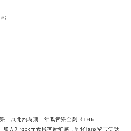
廣告
音樂，展開約為期一年嘅音樂企劃《THE
盡》加入J-rock元素極有新鮮感，難怪fans留言笑話