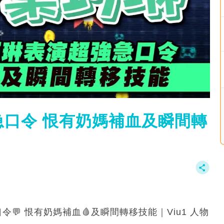
急口令 恨有奶媽補血及瞬間轉
口令💬 恨有奶媽補血🩸及瞬間轉移技能｜Viu1 人物