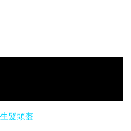
光生髮頭盔