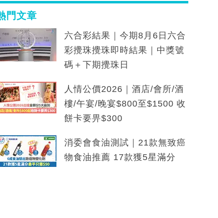
熱門文章
六合彩結果｜今期8月6日六合
彩攪珠攪珠即時結果｜中獎號
碼＋下期攪珠日
人情公價2026｜酒店/會所/酒
樓/午宴/晚宴$800至$1500 收
餅卡要畀$300
消委會食油測試｜21款無致癌
物食油推薦 17款獲5星滿分