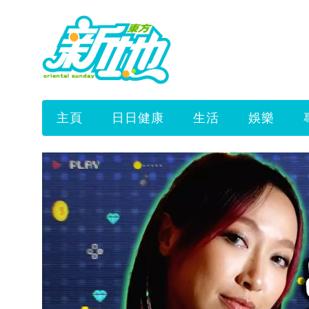
主頁
日日健康
生活
娛樂