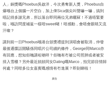
人」銅獎嘅Phoebus吳啟洋，今次勇奪新人獎，Phoebus自
爆喺台上個腦一片空白，加上俾Sica個尖叫聲嚇一嚇，搞到
唔記得多謝兄弟，所以落台即同兩位兄弟曬冧！不過唔緊要
啦，喺訪問度補返一樣咁sweet啫！咁感動，會唔會眼睛又流
汗㗎？
講到前一日Phoebus喺港台頒獎禮提到演唱會被取消，仲發
最後通牒話開騷係同唱片公司續約條件，George同Marco亦
有回應，想知佢哋講咗啲咩？佢哋有冇被公司照肺或者被安
排入雪櫃？另外最近頻頻同女Dating嘅Marco，拍完節目情歸
何處？同咁多位女嘉賓嘅感情有冇進展？即刻睇啦！
廣告