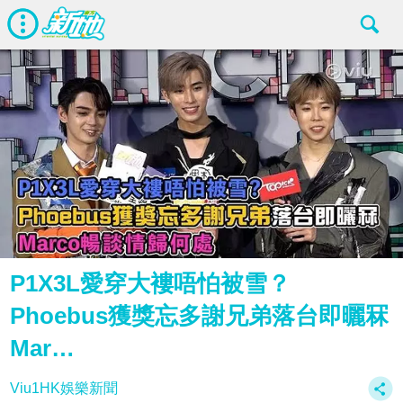
P1X3L愛穿大褸唔怕被雪？
Phoebus獲獎忘多謝兄弟落台即曬冧
Mar…
Viu1HK娛樂新聞