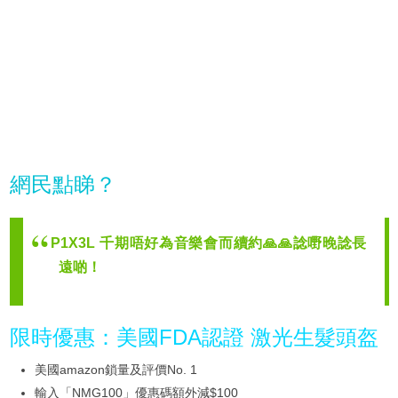
網民點睇？
P1X3L 千期唔好為音樂會而續約🙏🙏諗嘢晚諗長
遠啲！
限時優惠：美國FDA認證 激光生髮頭盔
美國amazon鎖量及評價No. 1
輸入「NMG100」優惠碼額外減$100