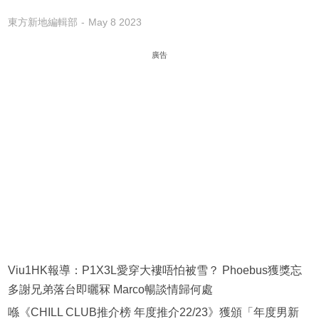
東方新地編輯部
May 8 2023
廣告
Viu1HK報導：P1X3L愛穿大褸唔怕被雪？ Phoebus獲獎忘
多謝兄弟落台即曬冧 Marco暢談情歸何處
喺《CHILL CLUB推介榜 年度推介22/23》獲頒「年度男新