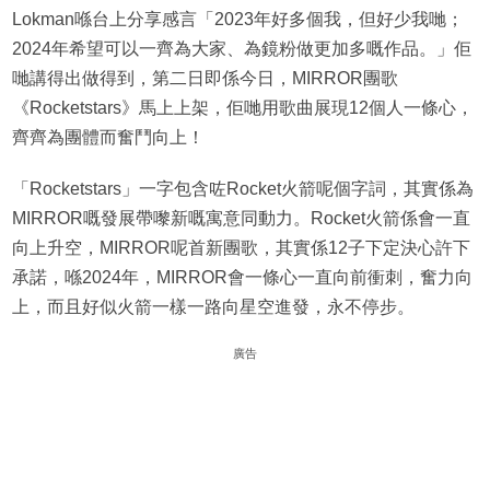
Lokman喺台上分享感言「2023年好多個我，但好少我哋；
2024年希望可以一齊為大家、為鏡粉做更加多嘅作品。」佢
哋講得出做得到，第二日即係今日，MIRROR團歌
《Rocketstars》馬上上架，佢哋用歌曲展現12個人一條心，
齊齊為團體而奮鬥向上！
「Rocketstars」一字包含咗Rocket火箭呢個字詞，其實係為
MIRROR嘅發展帶嚟新嘅寓意同動力。Rocket火箭係會一直
向上升空，MIRROR呢首新團歌，其實係12子下定決心許下
承諾，喺2024年，MIRROR會一條心一直向前衝刺，奮力向
上，而且好似火箭一樣一路向星空進發，永不停步。
廣告