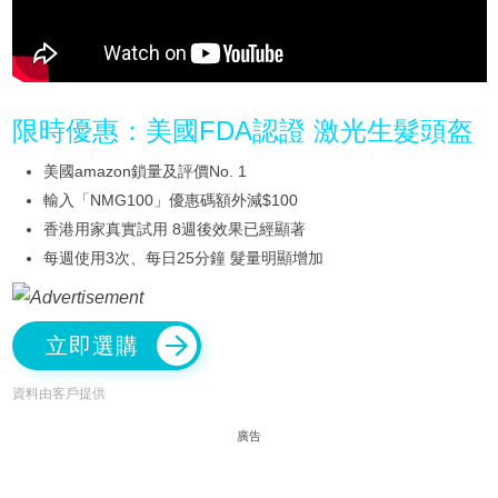
限時優惠：美國FDA認證 激光生髮頭盔
美國amazon鎖量及評價No. 1
輸入「NMG100」優惠碼額外減$100
香港用家真實試用 8週後效果已經顯著
每週使用3次、每日25分鐘 髮量明顯增加
立即選購
資料由客戶提供
廣告