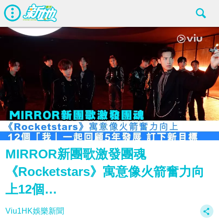
MIRROR新團歌激發團魂
《Rocketstars》寓意像火箭奮力向
上12個…
Viu1HK娛樂新聞