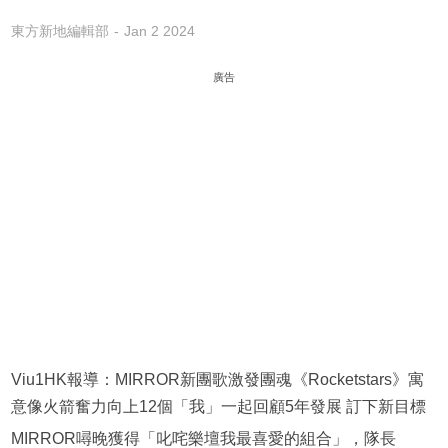
東方新地編輯部
Jan 2 2024
廣告
Viu1HK報導：MIRROR新團歌激發團魂《Rocketstars》寓
意像火箭奮力向上12個「我」一起回顧5年發展 訂下新目標
MIRROR噚晚獲得「叱咤樂壇我最喜愛的組合」，隊長