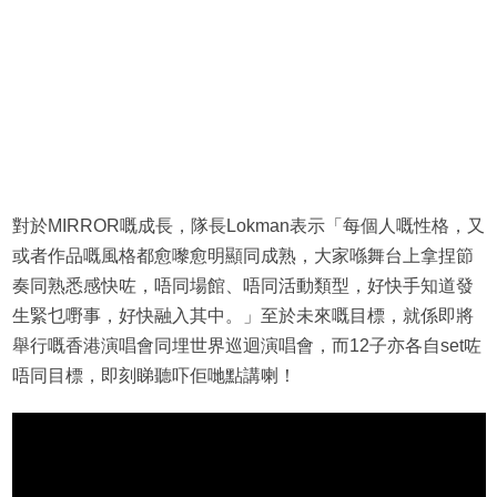
對於MIRROR嘅成長，隊長Lokman表示「每個人嘅性格，又
或者作品嘅風格都愈嚟愈明顯同成熟，大家喺舞台上拿捏節
奏同熟悉感快咗，唔同場館、唔同活動類型，好快手知道發
生緊乜嘢事，好快融入其中。」至於未來嘅目標，就係即將
舉行嘅香港演唱會同埋世界巡迴演唱會，而12子亦各自set咗
唔同目標，即刻睇聽吓佢哋點講喇！