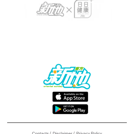
/
/
Contacts
Disclaimer
Privacy Policy