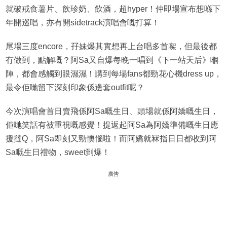
就破戒食薯片、飲珍奶、飲酒，超hyper！仲即場宣布想喺下
年開巡唱，亦有開sidetrack演唱會嘅打算！
尾場三度encore，孖妹爆其實想再上台唱多首㗎，但最後都
冇做到，點解嘅？阿Sa又自爆每晚一唱到《下一站天后》嗰
陣，都會感觸到眼濕濕！講到每場fans都勁花心機dress up，
最令佢哋留下深刻印象係邊套outfit呢？
今次演唱會首日賣飛係阿Sa嘅生日、頭場就係阿嬌嘅生日，
佢哋笑話有被重視嘅感覺！提返起阿Sa為阿嬌準備嘅生日應
援撻Q，阿Sa即刻又勁懊惱啦！而阿嬌就冧指日日都收到阿
Sa嘅生日禮物，sweet到爆！
廣告