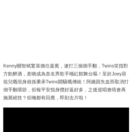
Kenny關智斌驚喜擔任嘉賓，連打三個側手翻，Twins笑指對
方飲醉酒，差啲成為首名男歌手喺紅館舞台嘔！至於Joey容
祖兒嘅現身就係秉承Twins開騷嘅傳統！阿嬌因失血而取消打
側手翻環節，佢報平安指身體好返好多，之後巡唱會唔會再
施展絕技？佢哋都有回應，即刻去片啦！