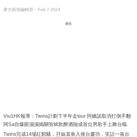
東方新地編輯部
Feb 7 2024
廣告
Viu1HK報導：Twins計劃下半年走tour 阿嬌談取消打側手翻
阿Sa自爆眼濕濕揭關智斌飲醉酒險成首位男歌手上舞台嘔
Twins完成14場紅館騷，孖妹直衝入後台慶功，笑話一落台