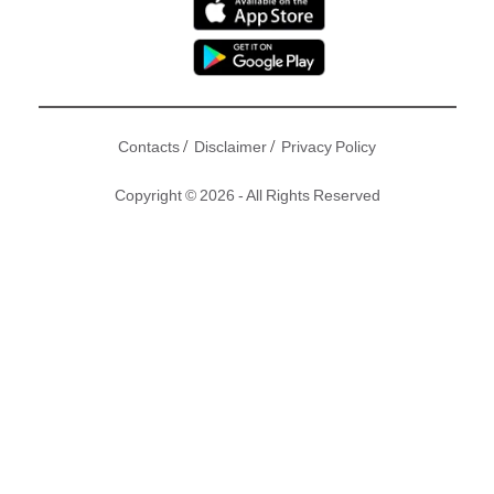
下周四(14日)將上映三級新片《鴨王2》，雖然冇咗是非精袁嘉
敏，但性愛場面依然好激！承接上集，除了鴨王何巨峯(何浩
文)之外，今次孭飛演女主角嘅文凱玲與鍾采羲、唐紫睿及厚唇
女林莉嫻都有肉搏場面，加埋演媽媽生嘅波霸始祖之一麥家
/
/
Contacts
Disclaimer
Privacy Policy
琪，睇頭十足！而《新地網》率先將最激必睇位呈現眼前，等
大家先止止咳！
Copyright © 2026 - All Rights Reserved
文凱玲狂un何浩文