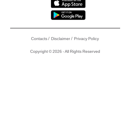
/
/
Contacts
Disclaimer
Privacy Policy
Copyright © 2026 - All Rights Reserved
https://youtu.be/dm6r3N3ovxk
劉愷威與楊冪結婚兩年屢傳婚變，二人透過經理人公司發聲明
否認，而劉愷威近年長駐北京與楊冪各有各忙，兩公婆分隔兩
地聚少離多，內地更傳出楊冪去年到韓國拍電影《致命倒數》
時，與台灣藝人霍建華好親密，二人經常於微博傳情，除了晒
面貼面相，楊冪更寫過…