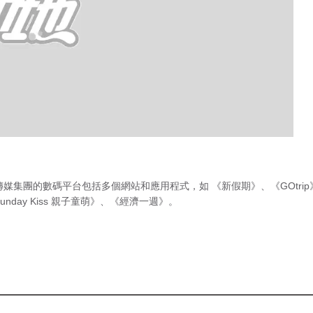
傳媒集團的數碼平台包括多個網站和應用程式，如
《新假期》
、
《GOtri
unday Kiss 親子童萌》
、
《經濟一週》
。
急症室輪
候時間
（最後更新時間 2026年8月6日 上
午10時15分）