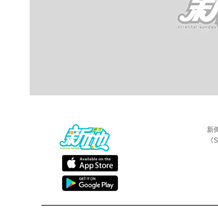
新
《S
wp
東方新地編輯部
Mar 23 2016
藉有喜濫收人情 網民狂插