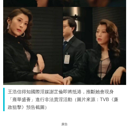
王浩信得知國際淫媒謝芷倫即將抵港，推斷她會現身
「雍華盛薈」進行非法賣淫活動（圖片來源：TVB《廉
政狙擊》預告截圖）
廣告