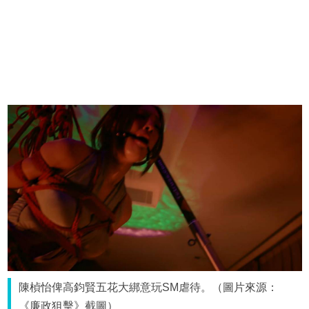
陳楨怡俾高鈞賢五花大綁意玩SM虐待。（圖片來源：
《廉政狙擊》截圖）