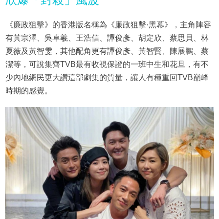
《廉政狙擊》的香港版名稱為《廉政狙擊·黑幕》，主角陣容
有黃宗澤、吳卓羲、王浩信、譚俊彥、胡定欣、蔡思貝、林
夏薇及黃智雯，其他配角更有譚俊彥、黃智賢、陳展鵬、蔡
潔等，可說集齊TVB最有收視保證的一班中生和花旦，有不
少內地網民更大讚這部劇集的質量，讓人有種重回TVB巔峰
時期的感覺。