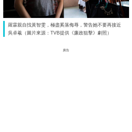
羅霖親自找黃智雯，極盡奚落侮辱，警告她不要再接近
吳卓羲（圖片來源：TVB提供《廉政狙擊》劇照）
廣告