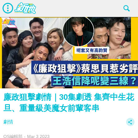
廉政狙擊劇情｜30集劇透 集齊中生花
旦、重量級美魔女前輩客串
劇情
OS編輯部
Mar 3 2023