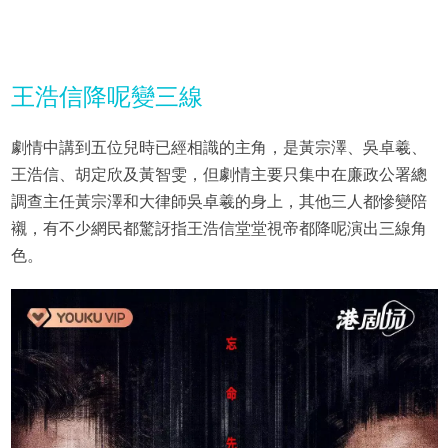
王浩信降呢變三線
劇情中講到五位兒時已經相識的主角，是黃宗澤、吳卓羲、
王浩信、胡定欣及黃智雯，但劇情主要只集中在廉政公署總
調查主任黃宗澤和大律師吳卓羲的身上，其他三人都慘變陪
襯，有不少網民都驚訝指王浩信堂堂視帝都降呢演出三線角
色。