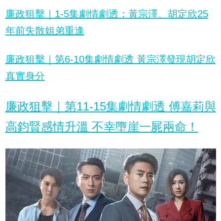
廉政狙擊｜1-5集劇情劇透：黃宗澤、胡定欣25
年前失散姐弟重逢
廉政狙擊｜第6-10集劇情劇透 黃宗澤發現胡定欣
真實身分
廉政狙擊｜第11-15集劇情劇透 傅嘉莉與
高鈞賢感情升溫 不幸墮崖一屍兩命！