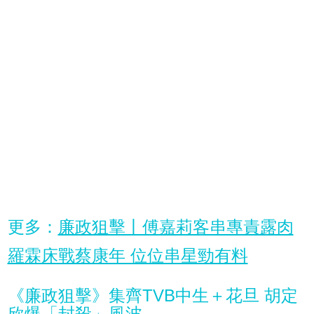
更多：
廉政狙擊丨傅嘉莉客串專責露肉
羅霖床戰蔡康年 位位串星勁有料
《廉政狙擊》集齊TVB中生＋花旦 胡定
欣爆「封殺」風波