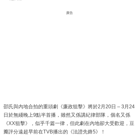
廣告
邵氏與內地合拍的重頭劇《廉政狙擊》將於2月20日 – 3月24
日於無綫晚上9點半首播，雖然又係講紀律部隊，個名又係
《XX狙擊》，似乎千篇一律，但此劇在內地卻大受歡迎，豆
瓣評分遠超早前在TVB播出的《法證先鋒5》！