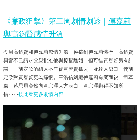
《廉政狙擊》第三周劇情劇透｜
傅嘉莉
與高鈞賢感情升溫
今周高鈞賢和傅嘉莉感情升溫，仲搞到傅嘉莉懷孕，高鈞賢
興奮不已請求父親批准他與原配離婚，但可惜黃智賢另有計
謀⋯⋯胡定欣的線人不幸被黃智賢抓去，並殺人滅口，使胡
定欣對黃智賢更為痛恨。王浩信糾纏傅嘉莉命案而被上司革
職，蔡思貝突然向黃宗澤大方表白，黃宗澤顯得不知所
措⋯⋯
按此看更多劇情內容