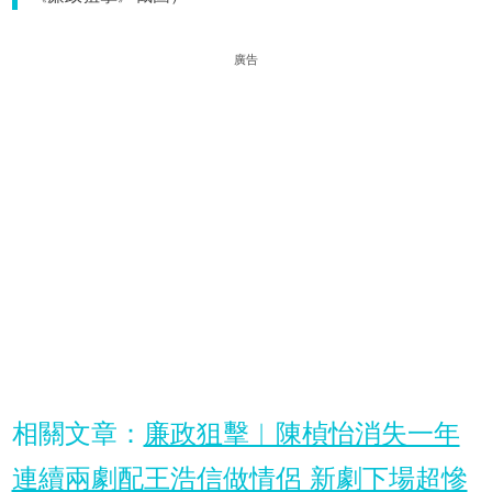
廣告
相關文章：
廉政狙擊︱陳楨怡消失一年
連續兩劇配王浩信做情侶 新劇下場超慘