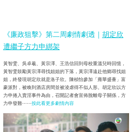
《廉政狙擊》第二周劇情劇透｜
胡定欣
遭繼子方力申綁架
黃智雯、吳卓羲、黃宗澤、王浩信回到母校重溫兒時回憶，
黃智雯鼓勵黃宗澤尋找姐姐的下落，黃宗澤遠赴他鄉尋找姐
姐，終發現胡定欣就是洛子欣。陳楨怡參加「雍華盛薈」富
豪派對，被喚到酒店房間並被淩虐得不似人形。胡定欣以方
力申捲入賣淫事件為由，召開記者會宣佈脫離母子關係，方
力申發難⋯⋯
按此看更多劇情內容