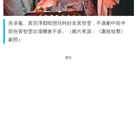
吳卓羲、黃宗澤都暗戀兒時好友黃智雯，不過劇中前半
部份黃智雯出場機會不多。（圖片來源：《廉政狙擊》
劇照）
廣告