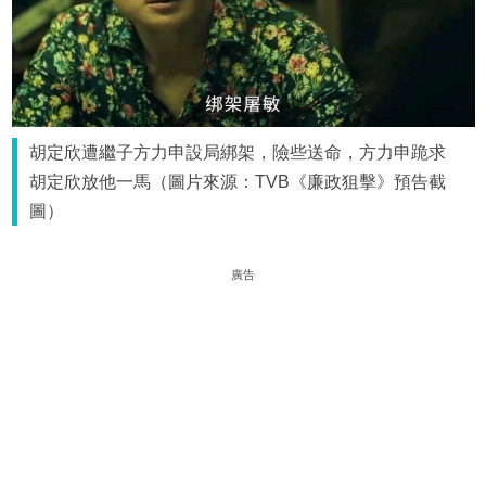
胡定欣遭繼子方力申設局綁架，險些送命，方力申跪求
胡定欣放他一馬（圖片來源：TVB《廉政狙擊》預告截
圖）
廣告