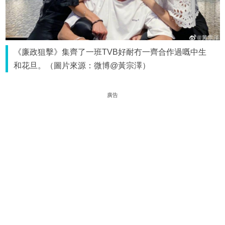
《廉政狙擊》集齊了一班TVB好耐冇一齊合作過嘅中生
和花旦。（圖片來源：微博@黃宗澤）
廣告