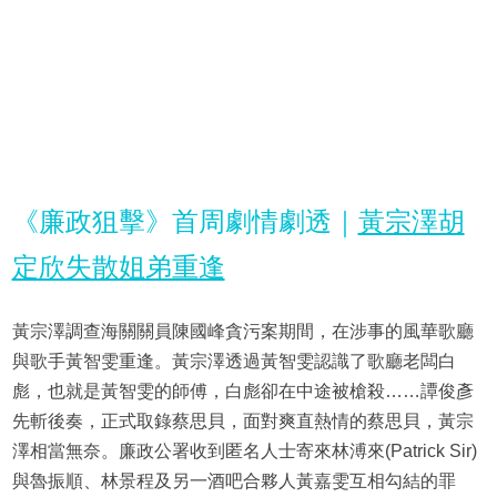
《廉政狙擊》首周劇情劇透｜
黃宗澤胡
定欣失散姐弟重逢
黃宗澤調查海關關員陳國峰貪污案期間，在涉事的風華歌廳
與歌手黃智雯重逢。黃宗澤透過黃智雯認識了歌廳老闆白
彪，也就是黃智雯的師傅，白彪卻在中途被槍殺……譚俊彥
先斬後奏，正式取錄蔡思貝，面對爽直熱情的蔡思貝，黃宗
澤相當無奈。廉政公署收到匿名人士寄來林溥來(Patrick Sir)
與魯振順、林景程及另一酒吧合夥人黃嘉雯互相勾結的罪