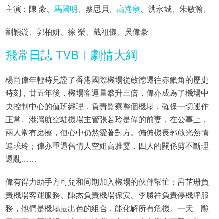
主演：陳 豪、
馬國明
、蔡思貝、
高海寧
、洪永城、朱敏瀚、
劉穎鏇、郭柏妍、徐 榮、戴祖儀、吳偉豪
飛常日誌 TVB︱劇情大綱
楊尚偉年輕時見證了香港國際機場從啟德遷往赤鱲角的歷史
時刻，廿五年後，機場客運量攀升三倍，偉亦成為了機場中
央控制中心的值班經理，負責監察整個機場，確保一切運作
正常。港灣航空駐機場主管張若玲是偉的前妻，在公事上，
兩人常有磨擦，但心中仍然愛著對方。偏偏機長郭啟光熱情
追求玲；偉亦重遇舊情人空姐高雅雯，四人的關係剪不斷理
還亂……
偉有得力助手方可兒和同期加入機場的伙伴幫忙：呂芷珊負
責機場客運服務、陳杰負責機場保安、李勝祥負責停機坪服
務，他們是機場最出色的組合，能化解所有危機。一天，颱