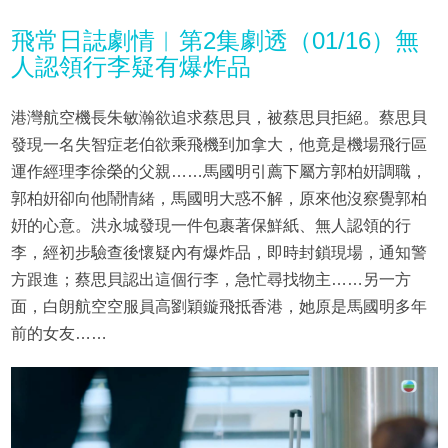
飛常日誌劇情︱第2集劇透（01/16）無
人認領行李疑有爆炸品
港灣航空機長朱敏瀚欲追求蔡思貝，被蔡思貝拒絕。蔡思貝
發現一名失智症老伯欲乘飛機到加拿大，他竟是機場飛行區
運作經理李徐榮的父親……馬國明引薦下屬方郭柏姸調職，
郭柏姸卻向他鬧情緒，馬國明大惑不解，原來他沒察覺郭柏
姸的心意。洪永城發現一件包裹著保鮮紙、無人認領的行
李，經初步驗查後懷疑內有爆炸品，即時封鎖現場，通知警
方跟進；蔡思貝認出這個行李，急忙尋找物主……另一方
面，白朗航空空服員高劉穎鏇飛抵香港，她原是馬國明多年
前的女友……