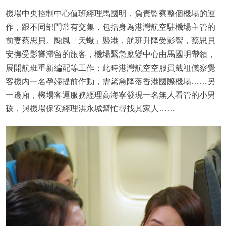
機場中央控制中心值班經理馬國明，負責監察整個機場的運
作，跟不同部門常有交集，包括身為港灣航空駐機場主管的
前妻蔡思貝。颱風「天蠍」襲港，航班升降受影響，蔡思貝
安撫受影響滯留的旅客，機場緊急應變中心由馬國明帶領，
展開航班重新編配等工作；此時港灣航空空服員戴祖儀察覺
客機內一名孕婦提前作動，需緊急降落香港國際機場……另
一邊廂，機場客運服務經理高海寧發現一名無人看管的小男
孩，與機場保安經理洪永城幫忙尋找其家人……