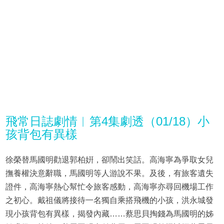
飛常日誌劇情︱第4集劇透（01/18）小
孩背包有異樣
徐榮替馬國明勸退郭柏姸，卻鬧出笑話。高海寧為爭取女兒
撫養權決意辭職，馬國明等人游說不果。及後，有旅客遺失
證件，高海寧熱心幫忙令旅客感動，高海寧亦尋回機場工作
之初心。戴祖儀將接待一名獨自乘搭飛機的小孩，洪永城發
現小孩背包有異樣，揭發內藏……蔡思貝掏錢為馬國明的姊