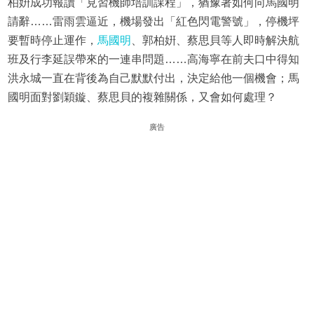
柏姸成功報讀「見習機師培訓課程」，猶豫著如何向馬國明
請辭……雷雨雲逼近，機場發出「紅色閃電警號」，停機坪
要暫時停止運作，
馬國明
、郭柏姸、蔡思貝等人即時解決航
班及行李延誤帶來的一連串問題……高海寧在前夫口中得知
洪永城一直在背後為自己默默付出，決定給他一個機會；馬
國明面對劉穎鏇、蔡思貝的複雜關係，又會如何處理？
廣告