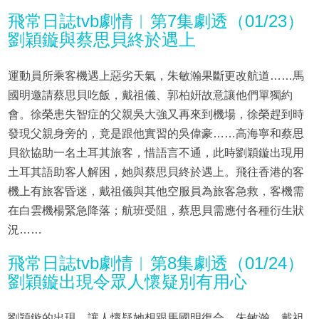
飛常日誌tvb劇情︱第7集劇透（01/23）
劉穎鏇與蔡思貝終於遇上
運動員所乘客機遇上惡劣天氣，朱敏瀚果斷更改航道……馬
國明邀請蔡思貝吃飯，戴祖儀、郭柏姸故意讓他們單獨約
會。徐榮患失智症的父親吳大強又再來到機場，徐榮趕到時
發現父親身旁的，竟是跟他實習的吳偉豪……高海寧和蔡思
貝欲協助一名土耳其旅客，惜語言不通，此時劉穎鏇出現用
土耳其語助客人解困，她與蔡思貝終於遇上。飛往香港的客
機上有旅客昏迷，戴祖儀與其他空服員為旅客急救，客機需
在白雲機楊緊急降落；航班受阻，蔡思貝需應付各種衍生狀
況……
飛常日誌tvb劇情︱第8集劇透（01/24）
劉穎鏇出現令眾人懷疑別有用心
劉穎鏇的出現，讓人懷疑她想跟馬國明復合。朱敏瀚、戴祖