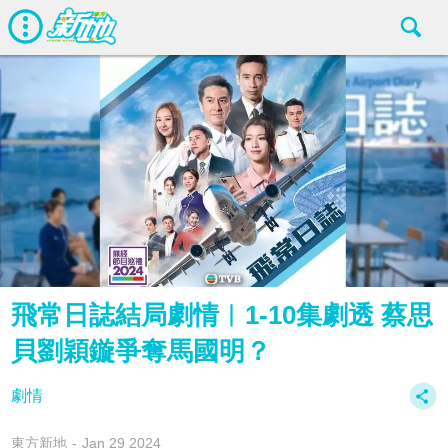
飛常日誌結局劇情︱1-10集劇透 蔡思
貝劉穎鏇爭奪馬國明？
劇情
東方新地
Jan 29 2024