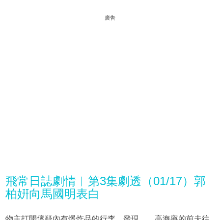
廣告
飛常日誌劇情︱第3集劇透（01/17）郭
柏姸向馬國明表白
物主打開懷疑內有爆炸品的行李，發現……高海寧的前夫往