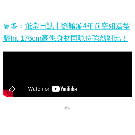
更多：
飛常日誌丨劉穎鏇4年前空姐造型
翻hit 176cm高佻身材同呢位強烈對比！
廣告