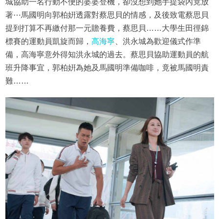
城協助一名行動不便的婆婆登機，卻沒想到她手提袋內竟放
著⋯馬國明向郭柏姸透露對蔡思貝的情感，及後致電蔡思貝
提到打算不再繳付那一元贍養費，蔡思貝……大學生田徑錦
標賽的運動員凱旋而歸，
高海寧
、洪永城為歡迎儀式作準
備，高海寧意外得知洪永城的過去。蔡思貝協助運動員的航
班升降事宜，郭柏姸為她及馬國明準備咖啡，竟被馬國明責
難……