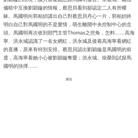
儀暗中互換劉穎鏇的情報，蔡思貝看到卻認定二人有所曖
昧。馬國明向郭柏姸講出自己對蔡思貝丹心一片，郭柏姸終
明白自己對馬國明的不是愛情，萌生離開中央控制中心的念
頭。馬國明再次收到部門主管Thomas之挖角，怎料……高海
寧、洪永城認識了一名女網紅，洪永城及後着高海寧看網紅
的直播，原來有特別安排。蔡思貝認出劉穎鏇是馬國明的前
度，高海寧着她小心被劉穎鏇奪愛；洪永城、徐榮則試探馬
國明的抉擇……
廣告