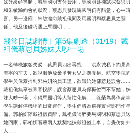
姊升級頭等艙，着馬國明支付費用，馬國明趁機試探蔡思貝
和朱敏瀚約會的狀況，蔡思貝發現馬國明仍有醋意，心中暗
喜。另一邊廂，朱敏瀚向戴祖儀問及馬國明和蔡思貝之關
係，他及後碰巧遇上馬國明……
飛常日誌劇情︱第5集劇透（01/19）戴
祖儀蔡思貝姊妹大吵一場
一名轉機旅客失蹤，蔡思貝四出尋找……洪永城私下約見高
海寧的前夫，欲說服他放棄爭奪女兒之撫養權。航空學院的
學生吳偉豪拾到郭柏姸的員工證，欲還給她卻惹起誤會……
戴祖儀無辜被乘客投訴，誤會蔡思貝為保職位而不幫她，姊
妹大吵一場，幸得馬國明等人幫忙化解……徐榮為吳偉豪等
學生講解停機坪的日常運作，學生們將為選擇實習部門作準
備。郭柏姸陪戴祖儀買醉，戴祖儀喝醉要馬國明和蔡思貝送
她回家，郭柏姸看著兩人默契地扶戴祖儀上車，自覺仿如外
人……