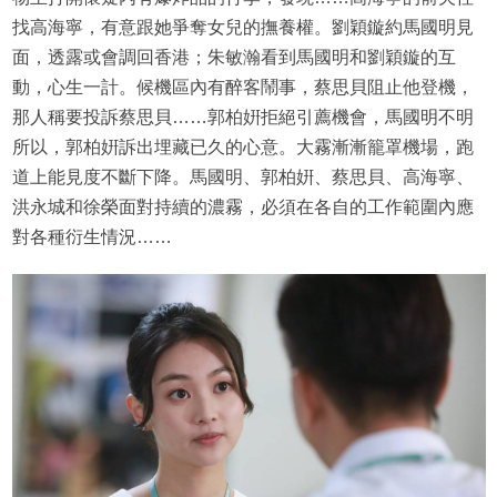
找高海寧，有意跟她爭奪女兒的撫養權。劉穎鏇約馬國明見
面，透露或會調回香港；朱敏瀚看到馬國明和劉穎鏇的互
動，心生一計。候機區內有醉客鬧事，蔡思貝阻止他登機，
那人稱要投訴蔡思貝……郭柏姸拒絕引薦機會，馬國明不明
所以，郭柏姸訴出埋藏已久的心意。大霧漸漸籠罩機場，跑
道上能見度不斷下降。馬國明、郭柏姸、蔡思貝、高海寧、
洪永城和徐榮面對持續的濃霧，必須在各自的工作範圍內應
對各種衍生情況……