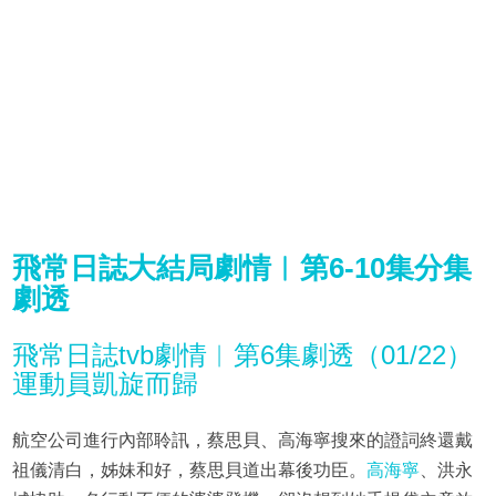
飛常日誌大結局劇情︱第6-10集分集
劇透
飛常日誌tvb劇情︱第6集劇透（01/22）
運動員凱旋而歸
航空公司進行內部聆訊，蔡思貝、高海寧搜來的證詞終還戴
祖儀清白，姊妹和好，蔡思貝道出幕後功臣。
高海寧
、洪永