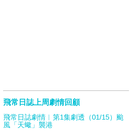
飛常日誌上周劇情回顧
飛常日誌劇情︱第1集劇透（01/15）颱
風「天蠍」襲港