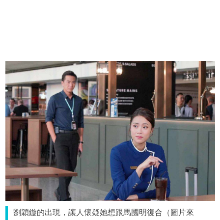
劉穎鏇的出現，讓人懷疑她想跟馬國明復合（圖片來