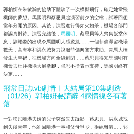
郭柏姸在朱敏瀚的協助下體驗了一次模擬飛行，確定她當飛
機師的夢想。馬國明和蔡思貝趁演習前夕的空檔，試著回想
當年分開的原因。其後，演習進行得如火如荼，機場各部門
都認真對待。演習完結後，
馬國明
、蔡思貝等人齊集飯堂休
息，劉穎鏇的出現令馬國明大感尷尬……一個菲傭滯留機場
數天，高海寧和洪永城努力說服菲傭向警方求助。青馬大橋
發生大車禍，往機場方向全線封閉……蔡思貝得知馬國明有
機會去杜拜機場大展拳腳，強忍不捨表示支持，馬國明終有
決定……
飛常日誌tvb劇情︱大結局第10集劇透
（01/26）郭柏姸要請辭 4感情線各有著
落
一對移民離港夫婦的兒子突然失去蹤影，蔡思貝、洪永城找
到失蹤青年，他卻因離港一事和父母爭吵，拒絕離港……郭