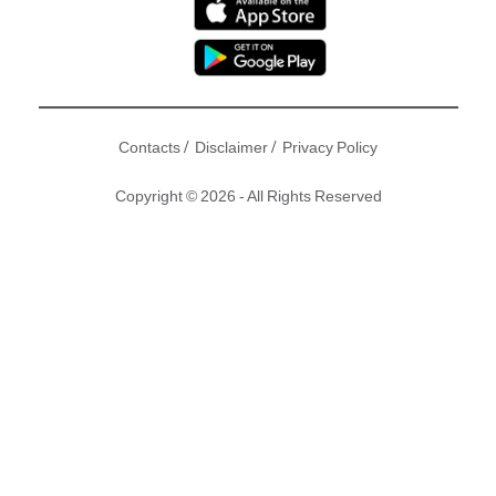
/
/
Contacts
Disclaimer
Privacy Policy
Copyright © 2026 - All Rights Reserved
經典電視劇《包青天》重現，無綫劇《
包青天再起風雲
》緊接
《
好日子
》於今晚(7月22日)首播，《包青天再起風雲》由
譚俊
彥
、
胡定欣
、
曹永廉
、
張振朗
、
姚子羚
等主演，而當中因為
「安心偷食」而有兩部劇被抽起嘅張振朗，在《包青天再起風
雲》中飾演展昭一角。講到展昭，相信唔少觀眾都認為何家勁
飾演的展昭最經典、最深印象，其實除了何家勁，回顧歷年也