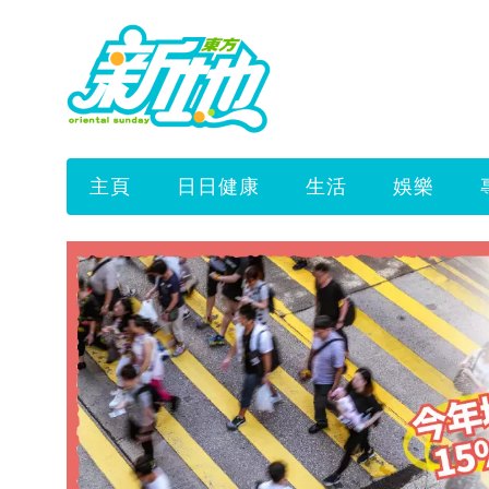
主頁
日日健康
生活
娛樂