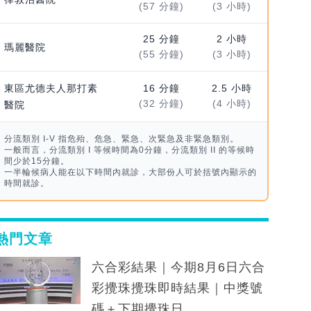
(57 分鐘)
(3 小時)
25 分鐘
2 小時
瑪麗醫院
(55 分鐘)
(3 小時)
東區尤德夫人那打素
16 分鐘
2.5 小時
(32 分鐘)
(4 小時)
醫院
分流類別 I-V 指危殆、危急、緊急、次緊急及非緊急類別。
一般而言，分流類別 I 等候時間為0分鐘，分流類別 II 的等候時
間少於15分鐘。
一半輪候病人能在以下時間內就診，大部份人可於括號內顯示的
時間就診。
熱門文章
六合彩結果｜今期8月6日六合
彩攪珠攪珠即時結果｜中獎號
碼＋下期攪珠日