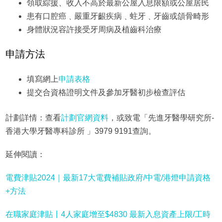
領取綜援、收入不高於最新公屋入息限額或公屋居民
患有口腔癌﹑嚴重牙齦疾病﹑蛀牙﹑牙齒或頜骨畸形
身體狀況容許接受牙周病及植齒科治療
申請方法
填寫網上
申請表格
提交合資格證明文件及參加牙醫初步檢查評估
計劃詳情：查看
計劃官網資料
，或致電「先進牙醫學研究所-
香港大學牙醫專科診所 」3979 9191查詢。
延伸閱讀：
電費津貼2024｜最新17大電費補貼政府/中電/港燈申請資格
+方法
在職家庭津貼丨4人家庭增至$4830 最新入息資產上限/工時