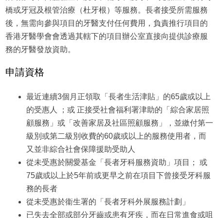
橋或牙冠及根管治療（杜牙根）等服務。長者接受所需服務
後，無需向參與項目的牙醫支付任何費用，負責推行項目的
香港牙醫學會會透過其轄下的項目辦公室直接向提供診療服
務的牙醫發放資助。
申請資格
最近連續3個月正領取「長者生活津貼」的65歲或以上
的受惠人 ；或 正接受社會福利署津助的「綜合家居照
顧服務」或「改善家居及社區照顧服務」，並繳付第一
級別或第二級別收費的60歲或以上的服務使用者，而
又並非綜合社會保障援助受助人
從未受惠於關愛基金「長者牙科服務資助」項目； 或
75歲或以上於5年前或更早之前在項目下曾接受牙科服
務的長者
從未受惠於衞生署的「長者牙科外展服務計劃」
已失去全部或部分牙齒或患有牙疾，而在日常進食或咀