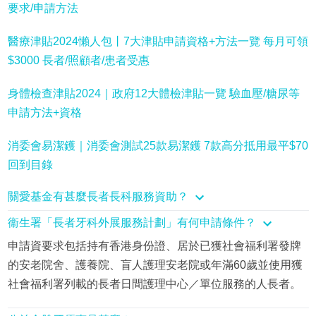
要求/申請方法
醫療津貼2024懶人包丨7大津貼申請資格+方法一覽 每月可領
$3000 長者/照顧者/患者受惠
身體檢查津貼2024｜政府12大體檢津貼一覽 驗血壓/糖尿等
申請方法+資格
消委會易潔鑊｜消委會測試25款易潔鑊 7款高分抵用最平$70
回到目錄
關愛基金有甚麼長者長科服務資助？
衞生署「長者牙科外展服務計劃」有何申請條件？
申請資要求包括持有香港身份證、居於已獲社會福利署發牌
的安老院舍、護養院、盲人護理安老院或年滿60歲並使用獲
社會福利署列載的長者日間護理中心／單位服務的人長者。