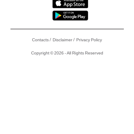
/
/
Contacts
Disclaimer
Privacy Policy
Copyright © 2026 - All Rights Reserved
出名有型有款嘅
吳彥祖（Daniel）
一直都畀人一種Mr. Cool感
覺，但自從Daniel同太太Lisa S.生咗囡囡吳斐然（Raven）之
後，男神就即時變咗做廿四孝爸爸。呢日，有網民就上載一條
視頻，見到Daniel送Raven，佢仲一臉情深咁望住囡囡，畫面
十分溫馨。不過早前Daniel忽然大晒16歲靚仔有型相，仲留言
自揭有脫髮危機，見佢近照驚現髪線後移現M字額！