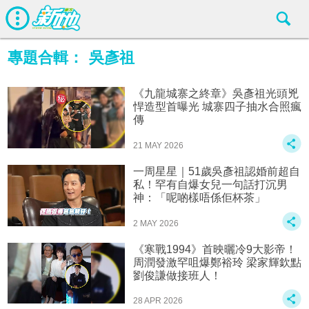
專題合輯：
吳彥祖
《九龍城寨之終章》吳彥祖光頭兇
悍造型首曝光 城寨四子抽水合照瘋
傳
21 MAY 2026
一周星星｜51歲吳彥祖認婚前超自
私！罕有自爆女兒一句話打沉男
神：「呢啲樣唔係佢杯茶」
2 MAY 2026
《寒戰1994》首映曬冷9大影帝！
周潤發激罕咀爆鄭裕玲 梁家輝欽點
劉俊謙做接班人！
28 APR 2026