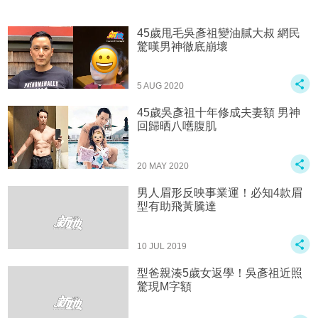
45歲甩毛吳彥祖變油膩大叔 網民
驚嘆男神徹底崩壞
5 AUG 2020
45歲吳彥祖十年修成夫妻額 男神
回歸晒八嚿腹肌
20 MAY 2020
男人眉形反映事業運！必知4款眉
型有助飛黃騰達
10 JUL 2019
型爸親湊5歲女返學！吳彥祖近照
驚現M字額