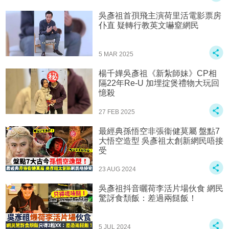
吳彥祖首孭飛主演荷里活電影票房
仆直 疑轉行教英文嚇窒網民
5 MAR 2025
楊千嬅吳彥祖《新紮師妹》CP相
隔22年Re-U 加埋掟煲禮物大玩回
憶殺
27 FEB 2025
最經典孫悟空非張衞健莫屬 盤點7
大悟空造型 吳彥祖太創新網民唔接
受
23 AUG 2024
吳彥祖抖音曬荷李活片場伙食 網民
驚訝食頹飯：差過兩餸飯！
5 JUL 2024