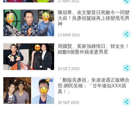
27 MAY 2021
陳冠希、余文樂昔日死敵今一同變
大叔！吳彥祖髮線再上移變甩毛男
神
13 MAR 2021
周國賢、黃家強鍾情日、韓女生！
細數6個娶外籍老婆男星
15 OCT 2020
「翻版吳彥祖」朱凌凌遇正版晒合
照 網民笑稱：「廿年後似XXX就
真﹗」
30 SEP 2020