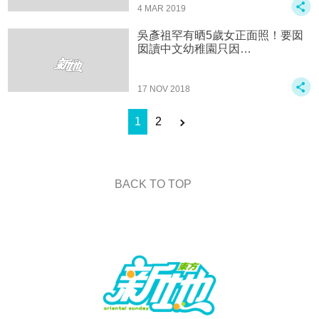
4 MAR 2019
吳彥祖罕有晒5歲女正面照！要囡
囡讀中文幼稚園只因…
17 NOV 2018
1
2
BACK TO TOP