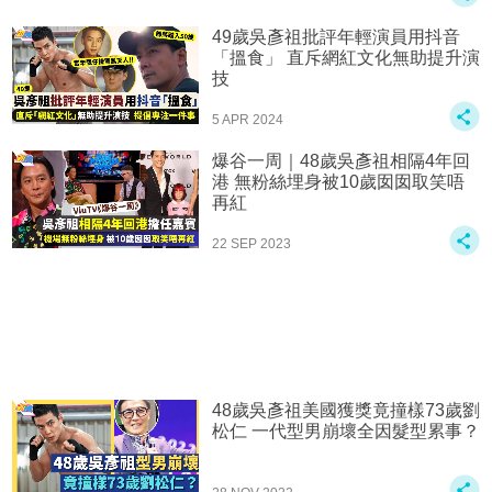
49歲吳彥祖批評年輕演員用抖音
「搵食」 直斥網紅文化無助提升演
技
5 APR 2024
爆谷一周｜48歲吳彥祖相隔4年回
港 無粉絲埋身被10歲囡囡取笑唔
再紅
22 SEP 2023
48歲吳彥祖美國獲獎竟撞樣73歲劉
松仁 一代型男崩壞全因髮型累事？