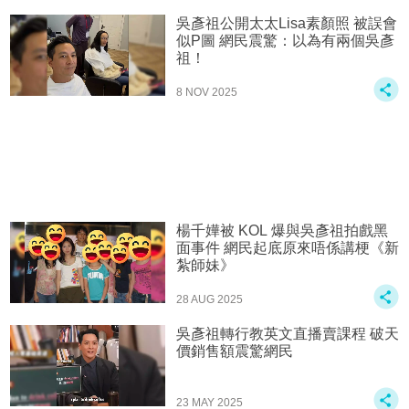
吳彥祖公開太太Lisa素顏照 被誤會
似P圖 網民震驚：以為有兩個吳彥
祖！
8 NOV 2025
楊千嬅被 KOL 爆與吳彥祖拍戲黑
面事件 網民起底原來唔係講梗《新
紮師妹》
28 AUG 2025
吳彥祖轉行教英文直播賣課程 破天
價銷售額震驚網民
23 MAY 2025