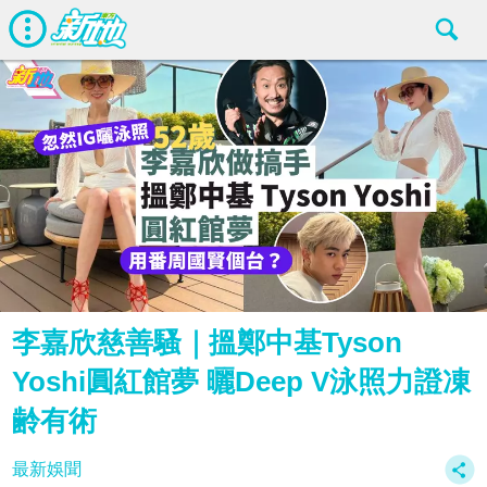
李嘉欣慈善騷｜搵鄭中基Tyson
Yoshi圓紅館夢 曬Deep V泳照力證凍
齢有術
最新娛聞