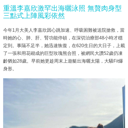
重溫李嘉欣激罕出海曬泳照 無贅肉身型
三點式上陣風彩依然
今年1月大美人李嘉欣因心跳加速、呼吸困難被送院搶救，當
時她的心、肺、肝、腎功能停頓，在深切治療部48小時才穩
定到。事隔不足半，她迅速恢復，在620生日的大日子，上載
了一張和用花砌成的巨型玫瑰熊合照，被網民大讚52歲仍凍
齡猶如28歲。早前她更趁周末上遊艇出海曬太陽，大騷Fit爆
身形。