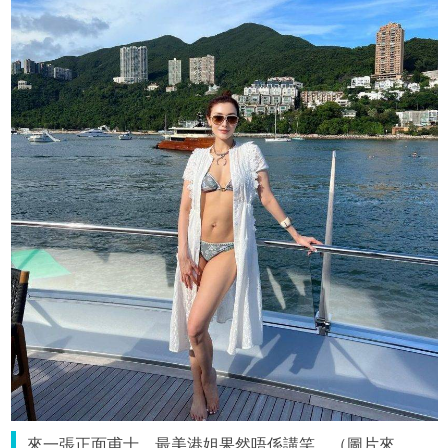
來一張正面甫士，最美港姐果然唔係講笑。（圖片來