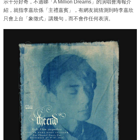
示十分好奇，不過睇「A Million Dreams」的演唱會海報介
紹，就指李嘉欣係「主禮嘉賓」，有網友就猜測到時李嘉欣
只會上台「象徵式」講幾句，而不會作任何表演。