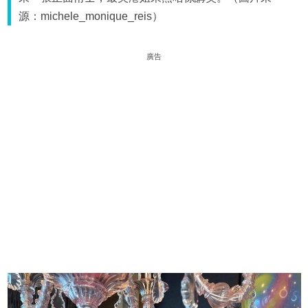
源：michele_monique_reis）
廣告