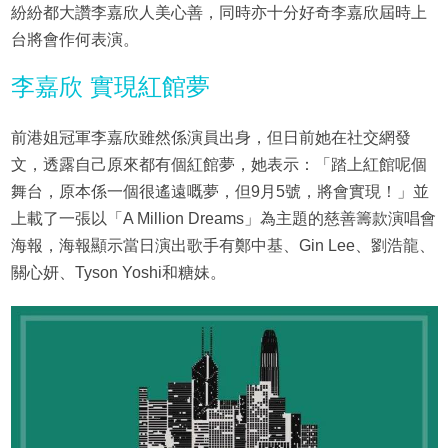
紛紛都大讚李嘉欣人美心善，同時亦十分好奇李嘉欣屆時上
台將會作何表演。
李嘉欣 實現紅館夢
前港姐冠軍李嘉欣雖然係演員出身，但日前她在社交網發
文，透露自己原來都有個紅館夢，她表示：「踏上紅館呢個
舞台，原本係一個很遙遠嘅夢，但9月5號，將會實現！」並
上載了一張以「A Million Dreams」為主題的慈善籌款演唱會
海報，海報顯示當日演出歌手有鄭中基、Gin Lee、劉浩龍、
關心妍、Tyson Yoshi和糖妹。