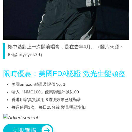
鄭中基對上一次開演唱會，是在去年4月。（圖片來源：
IG@tinyeyes39）
限時優惠：美國FDA認證 激光生髮頭盔
美國amazon鎖量及評價No. 1
輸入「NMG100」優惠碼額外減$100
香港用家真實試用 8週後效果已經顯著
每週使用3次、每日25分鐘 髮量明顯增加
立即選購