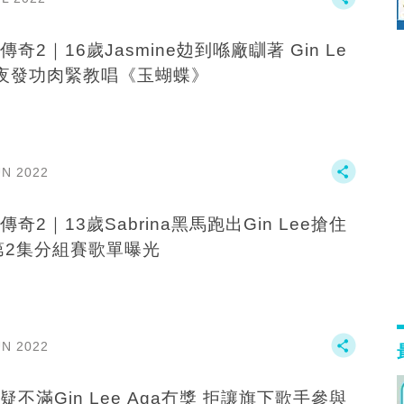
傳奇2｜16歲Jasmine攰到喺廠瞓著 Gin Le
夜發功肉緊教唱《玉蝴蝶》
UN 2022
傳奇2｜13歲Sabrina黑馬跑出Gin Lee搶住
第2集分組賽歌單曝光
UN 2022
疑不滿Gin Lee Aga冇獎 拒讓旗下歌手參與