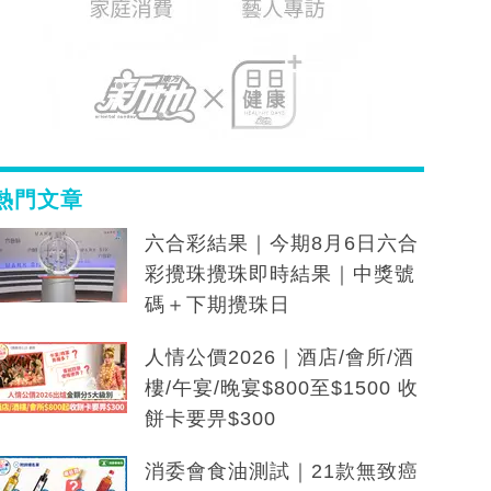
熱門文章
六合彩結果｜今期8月6日六合
彩攪珠攪珠即時結果｜中獎號
碼＋下期攪珠日
人情公價2026｜酒店/會所/酒
樓/午宴/晚宴$800至$1500 收
餅卡要畀$300
消委會食油測試｜21款無致癌