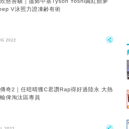
欣慈善騷｜搵鄭中基Tyson Yoshi圓紅館夢
eep V泳照力證凍齢有術
UG 2022
傳奇2｜任暟晴獲C君讚Rap得好過陸永 大熱
輸俾淘汰區專員
UL 2022