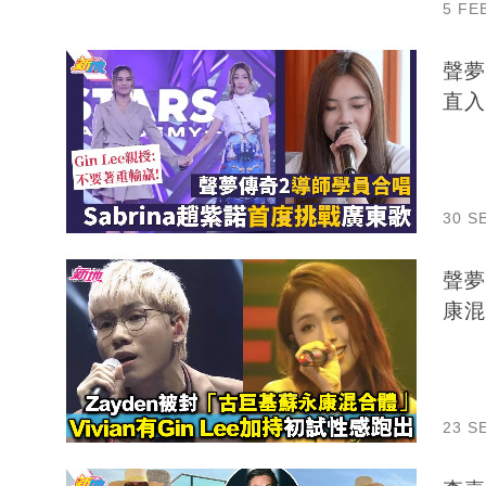
5 FE
聲夢
直入
30 S
聲夢
康混
23 S