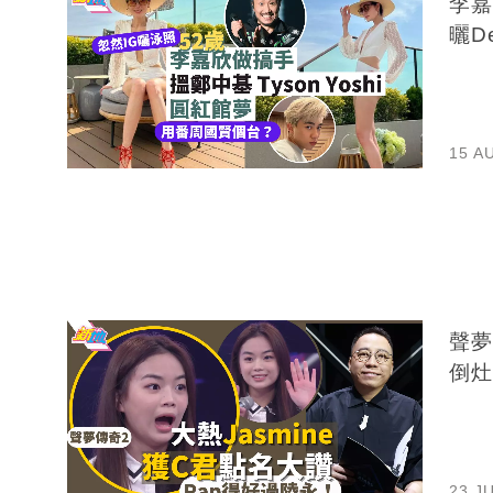
李嘉
曬D
15 A
聲夢
倒灶
23 J