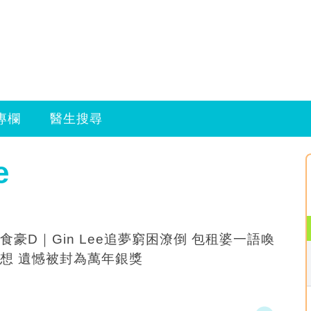
專欄
醫生搜尋
e
食豪D｜Gin Lee追夢窮困潦倒 包租婆一語喚
想 遺憾被封為萬年銀獎