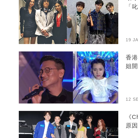
「叱
19 J
香港
姐開
12 S
《Ch
原因