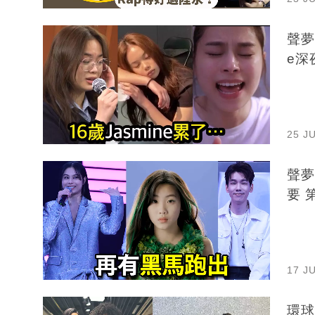
聲夢
e深
25 J
聲夢
要 
17 J
環球