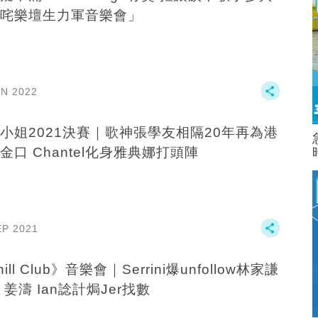
咤樂壇生力軍音樂會」
AN 2022
小姐2021決賽｜歌神張學友相隔20年再為港
金口 Chantel化身雅典娜打頭陣
EP 2021
ill Club》音樂會｜Serrini爆unfollow林家謙
 姜濤 Ian諗計焗Jer找數