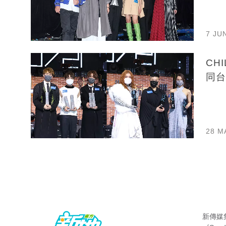
7 JU
CH
同台
28 M
新傳媒