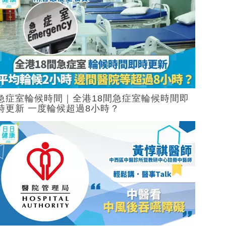
急症室輪候時間｜全港18間急症室輪候時間即
時更新 一度輪候超過8小時？