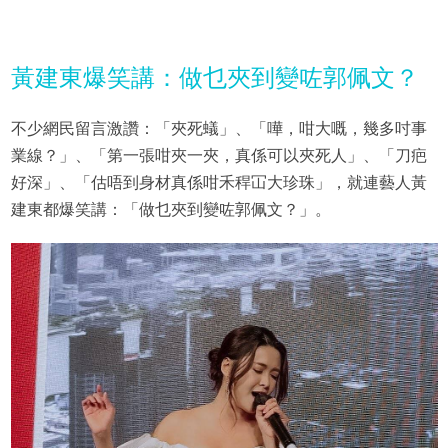
黃建東爆笑講：做乜夾到變咗郭佩文？
不少網民留言激讚：「夾死蟻」、「嘩，咁大嘅，幾多吋事
業線？」、「第一張咁夾一夾，真係可以夾死人」、「刀疤
好深」、「估唔到身材真係咁禾稈冚大珍珠」，就連藝人黃
建東都爆笑講：「做乜夾到變咗郭佩文？」。