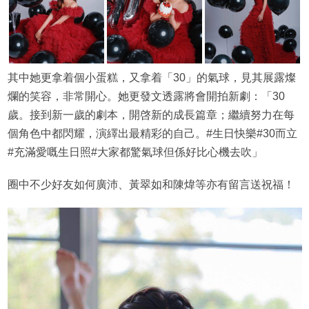
其中她更拿着個小蛋糕，又拿着「30」的氣球，見其展露燦
爛的笑容，非常開心。她更發文透露將會開拍新劇：「30
歲。接到新一歲的劇本，開啓新的成長篇章；繼續努力在每
個角色中都閃耀，演繹出最精彩的自己。#生日快樂#30而立
#充滿愛嘅生日照#大家都驚氣球但係好比心機去吹」
圈中不少好友如何廣沛、黃翠如和陳煒等亦有留言送祝福！