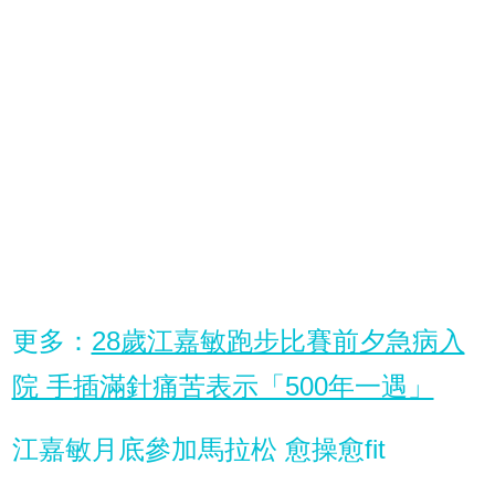
更多：
28歲江嘉敏跑步比賽前夕急病入
院 手插滿針痛苦表示「500年一遇」
江嘉敏月底參加馬拉松 愈操愈fit