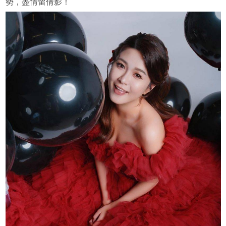
勢，盡情留倩影！