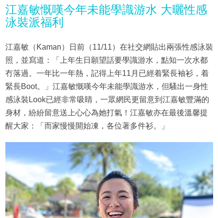
江嘉敏慨嘆今年未能學識游水 大曬性感
泳裝派福利
江嘉敏（Kaman）日前（11/11）在社交網貼出兩張性感泳裝
照，並寫道：「上年生日願望話要學識游水，點知一次水都
冇落過。一年比一年熱，記得上年11月已經着緊長袖衫，着
緊長Boot。」江嘉敏慨嘆今年未能學識游水，但騷出一身性
感泳裝Look已經非常吸睛，一眾網民更留意到江嘉敏豐滿的
身材，紛紛留意送上心心為她打氣！江嘉敏亦在最後溫馨提
醒大家：「而家慢慢開始凍，各位著多件衫。」