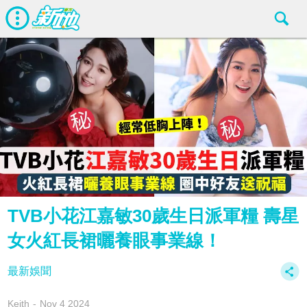
TVB小花江嘉敏30歲生日派軍糧 壽星
女火紅長裙曬養眼事業線！
最新娛聞
Keith
Nov 4 2024