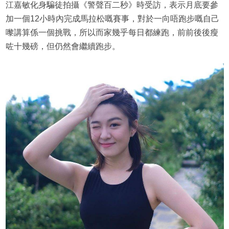
江嘉敏化身騙徒拍攝《警聲百二秒》時受訪，表示月底要參
加一個12小時內完成馬拉松嘅賽事，對於一向唔跑步嘅自己
嚟講算係一個挑戰，所以而家幾乎每日都練跑，前前後後瘦
咗十幾磅，但仍然會繼續跑步。