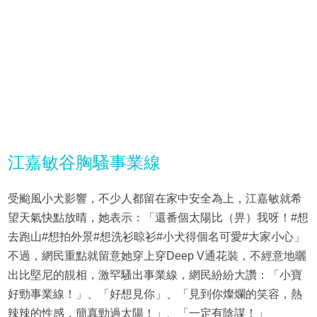
江嘉敏谷胸騷事業線
受颱風小犬影響，不少人都留在家中安全為上，江嘉敏就希
望天氣快點放晴，她表示：「還番個太陽比（畀）我呀！#想
去跑山#想拍外景#想洗衫晾衫#小犬得個名可愛#大家小心」
不過，網民重點就留意她穿上穿Deep V通花裝，不經意地曬
出比堅尼的靚相，激罕騷出事業線，網民紛紛大讚：「小寶
好勁事業線！」、「好想見你」、「見到你燦爛的笑容，熱
辣辣的性感，簡真勁過太陽！」、「一定有陰謀！」