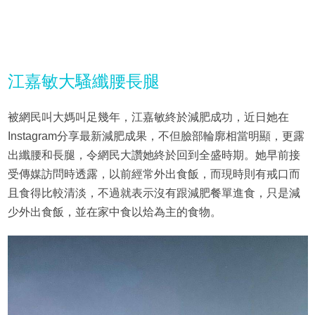
江嘉敏大騷纖腰長腿
被網民叫大媽叫足幾年，江嘉敏終於減肥成功，近日她在
Instagram分享最新減肥成果，不但臉部輪廓相當明顯，更露
出纖腰和長腿，令網民大讚她終於回到全盛時期。她早前接
受傳媒訪問時透露，以前經常外出食飯，而現時則有戒口而
且食得比較清淡，不過就表示沒有跟減肥餐單進食，只是減
少外出食飯，並在家中食以烚為主的食物。