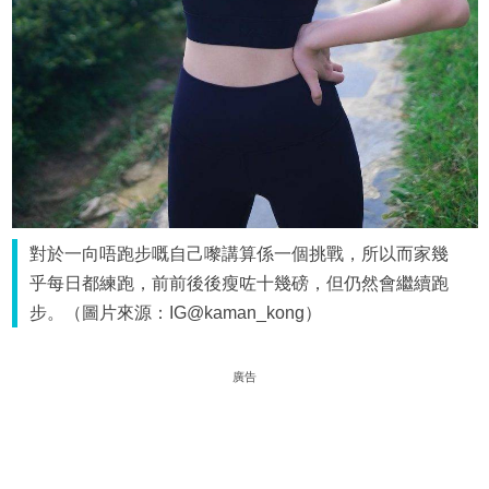
對於一向唔跑步嘅自己嚟講算係一個挑戰，所以而家幾
乎每日都練跑，前前後後瘦咗十幾磅，但仍然會繼續跑
步。（圖片來源：IG@kaman_kong）
廣告