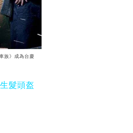
車族》成為台慶
光生髮頭盔