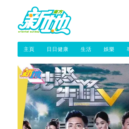
主頁
日日健康
生活
娛樂