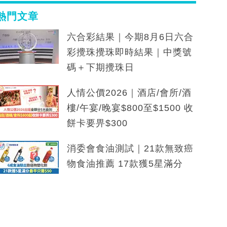
熱門文章
六合彩結果｜今期8月6日六合
彩攪珠攪珠即時結果｜中獎號
碼＋下期攪珠日
人情公價2026｜酒店/會所/酒
樓/午宴/晚宴$800至$1500 收
餅卡要畀$300
消委會食油測試｜21款無致癌
物食油推薦 17款獲5星滿分