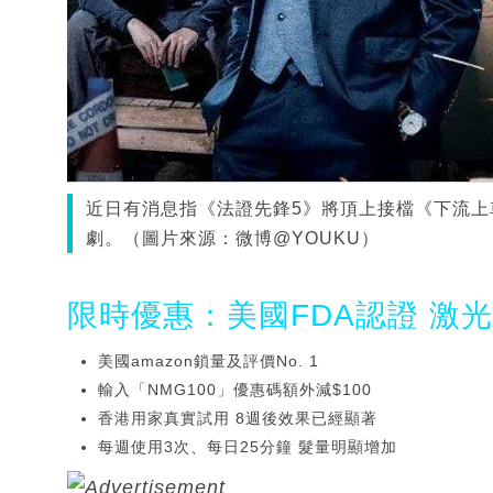
近日有消息指《法證先鋒5》將頂上接檔《下流上
劇。（圖片來源：微博@YOUKU）
限時優惠：美國FDA認證 激
美國amazon鎖量及評價No. 1
輸入「NMG100」優惠碼額外減$100
香港用家真實試用 8週後效果已經顯著
每週使用3次、每日25分鐘 髮量明顯增加