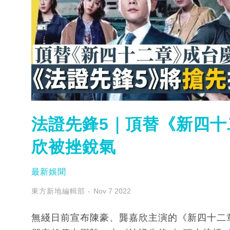
法證先鋒5｜頂替《新四十
欣被挫銳氣
最新娛聞
東方新地編輯部
Nov 7 2022
無綫日前宣布陳豪、龔嘉欣主演的《新四十二章