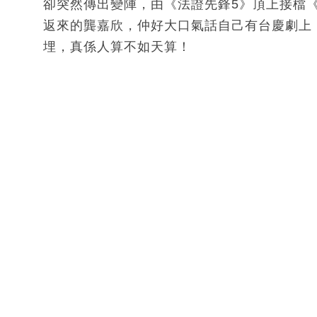
卻突然傳出變陣，由《法證先鋒5》頂上接檔
返來的龔嘉欣，仲好大口氣話自己有台慶劇上
埋，真係人算不如天算！