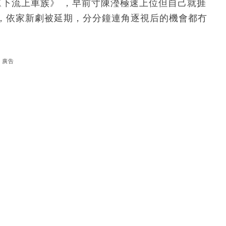
《下流上車族》 ，早前寸陳瀅極速上位但自己就捱
，依家新劇被延期，分分鐘連角逐視后的機會都冇
廣告