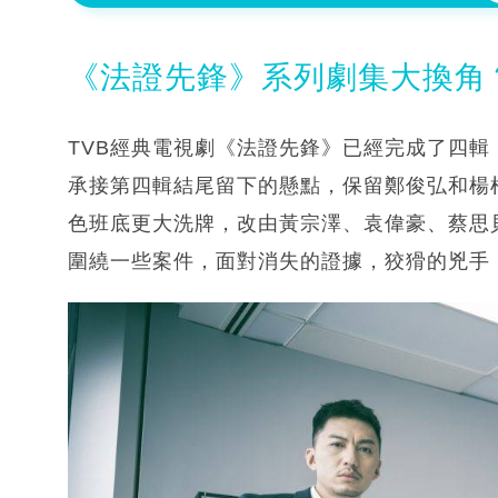
《法證先鋒》系列劇集大換角
TVB經典電視劇《法證先鋒》已經完成了四
承接第四輯結尾留下的懸點，保留鄭俊弘和楊
色班底更大洗牌，改由黃宗澤、袁偉豪、蔡思
圍繞一些案件，面對消失的證據，狡猾的兇手