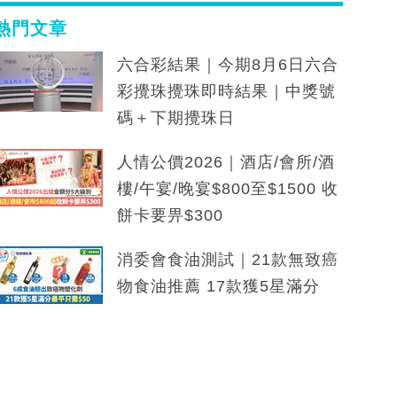
熱門文章
六合彩結果｜今期8月6日六合
彩攪珠攪珠即時結果｜中獎號
碼＋下期攪珠日
人情公價2026｜酒店/會所/酒
樓/午宴/晚宴$800至$1500 收
餅卡要畀$300
消委會食油測試｜21款無致癌
物食油推薦 17款獲5星滿分