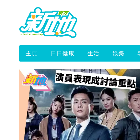
主頁
日日健康
生活
娛樂