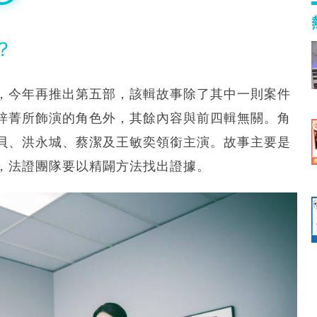
？
輯，今年再推出第五部，該輯故事除了其中一則案件
梓菁所飾演的角色外，其餘內容與前四輯無關。角
貝、洪永城、蔡潔及王敏奕領銜主演。故事主要是
，法證團隊要以精闢方法找出證據。