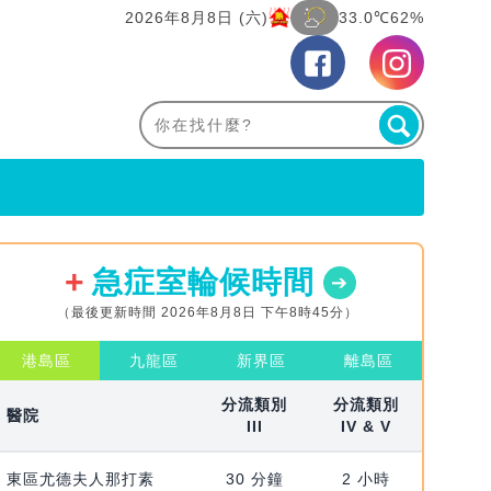
2026年8月8日 (六)
33.0℃
62%
急症室輪候時間
（最後更新時間 2026年8月8日 下午8時45分）
港島區
九龍區
新界區
離島區
分流類別
分流類別
醫院
III
IV & V
東區尤德夫人那打素
30 分鐘
2 小時