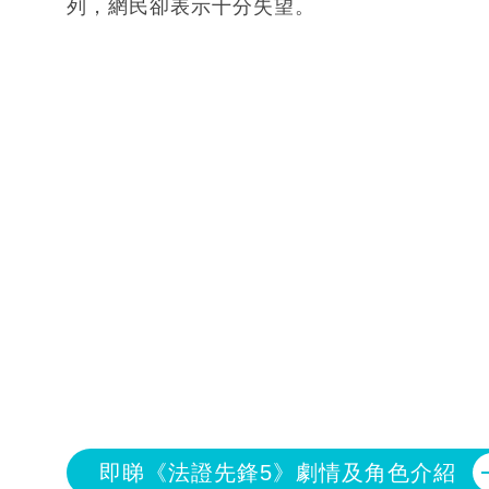
列，網民卻表示十分失望。
即睇《法證先鋒5》劇情及角色介紹