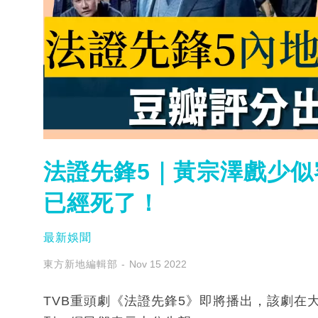
法證先鋒5｜黃宗澤戲少似
已經死了！
最新娛聞
東方新地編輯部
Nov 15 2022
TVB重頭劇《法證先鋒5》即將播出，該劇在