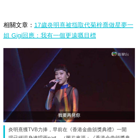
相關文章：
17歲炎明熹被指取代菊梓喬做星夢一
姐 Gigi回應：我有一個更遠嘅目標
炎明熹獲TVB力捧，早前在《香港金曲頒獎典禮》一開
場已經現身連唱兩part。（圖片來源：《香港金曲頒獎典