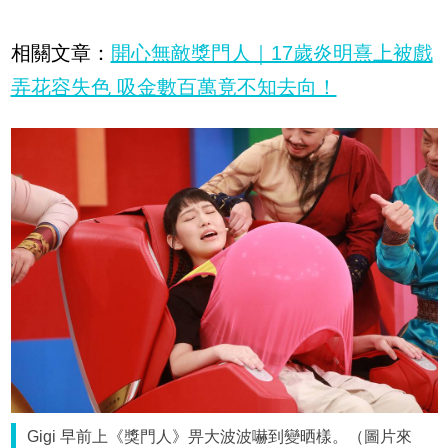
相關文章：
開心無敵獎門人｜17歲炎明熹上被戲
弄花容失色 吸金數百萬竟不知去向！
Gigi 早前上《獎門人》畀大波波嚇到變晒樣。（圖片來