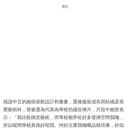
廣告
就讀中五的她很喜歡設計和畫畫，選修服裝成衣與紡織及視
覺藝術科，曾被選為代表為學校拍攝宣傳片，片段中她曾表
示：「我比較鍾意藝術，而學校都畀咗好多發揮空間我哋，
所以呢間學校真係好啱我。仲好注重我哋嘅品格培養，好似