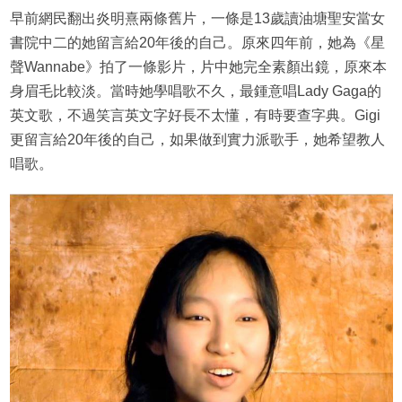
早前網民翻出炎明熹兩條舊片，一條是13歲讀油塘聖安當女
書院中二的她留言給20年後的自己。原來四年前，她為《星
聲Wannabe》拍了一條影片，片中她完全素顏出鏡，原來本
身眉毛比較淡。當時她學唱歌不久，最鍾意唱Lady Gaga的
英文歌，不過笑言英文字好長不太懂，有時要查字典。Gigi
更留言給20年後的自己，如果做到實力派歌手，她希望教人
唱歌。