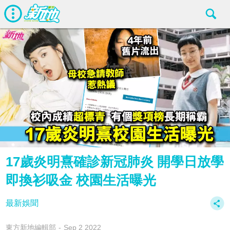
17歲炎明熹確診新冠肺炎 開學日放學
即換衫吸金 校園生活曝光
最新娛聞
東方新地編輯部
Sep 2 2022