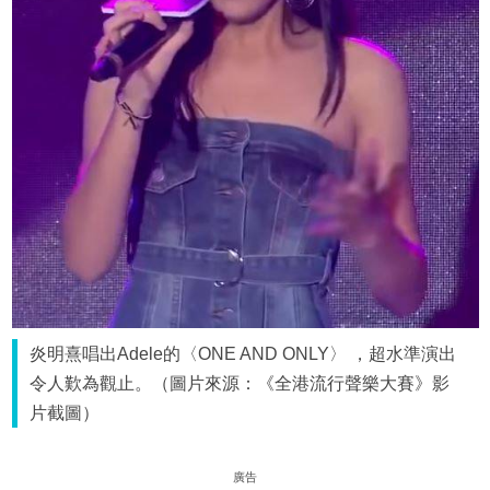
炎明熹唱出Adele的〈ONE AND ONLY〉 ，超水準演出
令人歎為觀止。（圖片來源：《全港流行聲樂大賽》影
片截圖）
廣告