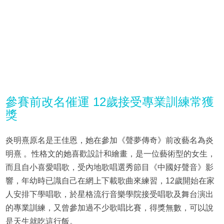
參賽前改名催運 12歲接受專業訓練常獲
獎
炎明熹原名是王佳恩，她在參加《聲夢傳奇》前改藝名為炎
明熹 。性格文的她喜歡設計和繪畫，是一位藝術型的女生，
而且自小喜愛唱歌，受內地歌唱選秀節目《中國好聲音》影
響，年幼時已識自己在網上下載歌曲來練習，12歲開始在家
人安排下學唱歌，於星格流行音樂學院接受唱歌及舞台演出
的專業訓練，又曾參加過不少歌唱比賽，得獎無數，可以說
是天生就吃這行飯。