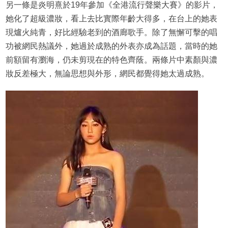
另一條是炎明熹於19年參加《全港流行聲樂大賽》的影片，
她化了超級濃妝，看上去比實際年齡大得多，在台上的她表
現爐火純青，好比經驗老到的酒廊歌手。除了無懈可擊的唱
功被網民熱議外，她過於成熟的外表亦成為話題，當時的她
前額留有瀏海，仍未剪現在的特色齊蔭。兩條片中素顏與濃
妝反差極大，無論思想與外形，網民都覺得她太過成熟。