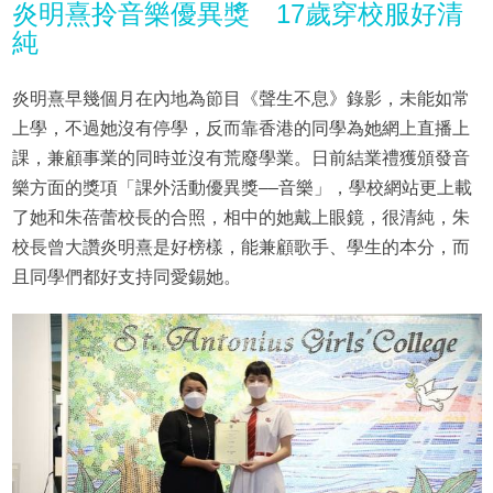
炎明熹拎音樂優異獎 17歲穿校服好清
純
炎明熹早幾個月在內地為節目《聲生不息》錄影，未能如常
上學，不過她沒有停學，反而靠香港的同學為她網上直播上
課，兼顧事業的同時並沒有荒廢學業。日前結業禮獲頒發音
樂方面的獎項「課外活動優異獎––音樂」，學校網站更上載
了她和朱蓓蕾校長的合照，相中的她戴上眼鏡，很清純，朱
校長曾大讚炎明熹是好榜樣，能兼顧歌手、學生的本分，而
且同學們都好支持同愛錫她。