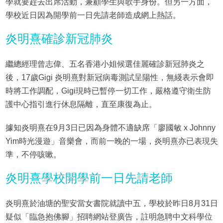
學就要趕去出席活動，兼顧學生與歌手身份。但另一方面，
學校近日因為開學前一日先請老師造成網上熱話。
炎明熹確診新冠肺炎
繼總經理曾志偉、五名香港小姐候選佳麗確診新冠肺炎之
後，17歲Gigi 炎明熹對新冠病毒測試呈陽性，無綫表示會即
時將工作調配，Gigi現時已暫停一切工作，嚴格遵守衛生防
護中心指引進行休息隔離，直至康復為止。
據知炎明熹在9月3日已因為身體不適缺席「廖國敏 x Johnny
Yim時光漫遊」音樂會，而前一晚的一場，炎明熹亦已表現失
準，不停咳嗽。
炎明熹學校開學前一日先請老師
炎明熹於油塘的聖安當女書院就讀中五，學校於昨日8月31日
疑似「臨急抱佛腳」招聘網站登廣告，註明急聘中文科學位