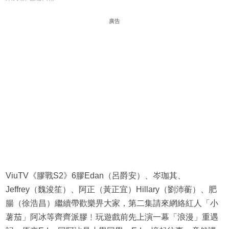
廣告
ViuTV《膠戰S2》6膠Edan（呂爵安）、岑珈其、
Jeffrey（魏浚笙）、阿正（黃正宜）Hillary（劉沛蘅）、肥
腸（徐浩昌）繼續帶歡樂畀大家，第二集請來網絡紅人「小
薯茄」阿冰等齊齊派膠﹗玩遊戲前先上演一幕「浪漫」重遇