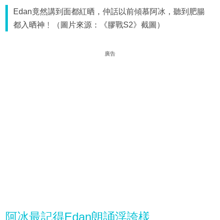
Edan竟然講到面都紅晒，仲話以前傾慕阿冰，聽到肥腸
都入晒神﹗（圖片來源：《膠戰S2》截圖）
廣告
阿冰最記得Edan朗誦浮誇樣