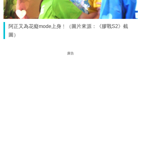
阿正又為花癡mode上身﹗（圖片來源：《膠戰S2》截
圖）
廣告