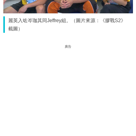
麗英入咗岑珈其同Jeffrey組。（圖片來源：《膠戰S2》
截圖）
廣告