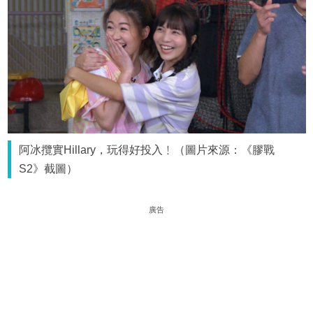
阿冰攬實Hillary，玩得好投入﹗（圖片來源：《膠戰
S2》截圖）
廣告