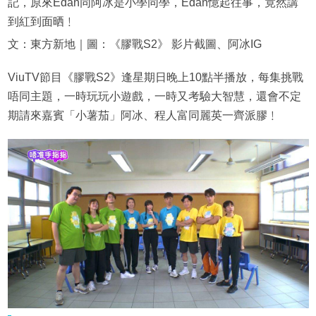
記，原來Edan同阿冰是小學同學，Edan憶起往事，竟然講
到紅到面晒﹗
文：東方新地｜圖：《膠戰S2》 影片截圖、阿冰IG
ViuTV節目《膠戰S2》逢星期日晚上10點半播放，每集挑戰
唔同主題，一時玩玩小遊戲，一時又考驗大智慧，還會不定
期請來嘉賓「小薯茄」阿冰、程人富同麗英一齊派膠﹗