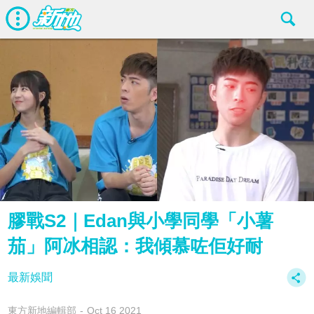
膠戰S2｜Edan與小學同學「小薯
茄」阿冰相認：我傾慕咗佢好耐
最新娛聞
東方新地編輯部
Oct 16 2021