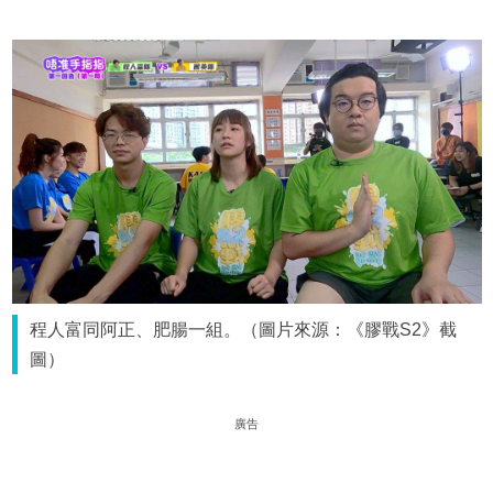
程人富同阿正、肥腸一組。（圖片來源：《膠戰S2》截
圖）
廣告