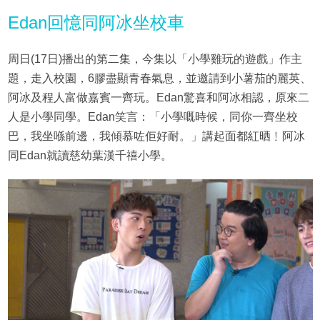
Edan回憶同阿冰坐校車
周日(17日)播出的第二集，今集以「小學雞玩的遊戲」作主
題，走入校園，6膠盡顯青春氣息，並邀請到小薯茄的麗英、
阿冰及程人富做嘉賓一齊玩。Edan驚喜和阿冰相認，原來二
人是小學同學。Edan笑言：「小學嘅時候，同你一齊坐校
巴，我坐喺前邊，我傾慕咗佢好耐。」講起面都紅晒﹗阿冰
同Edan就讀慈幼葉漢千禧小學。