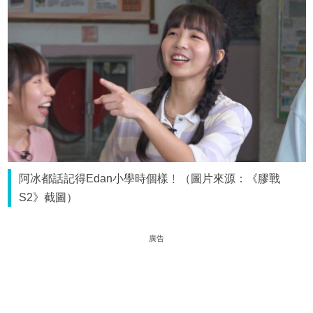
阿冰都話記得Edan小學時個樣﹗（圖片來源：《膠戰
S2》截圖）
廣告