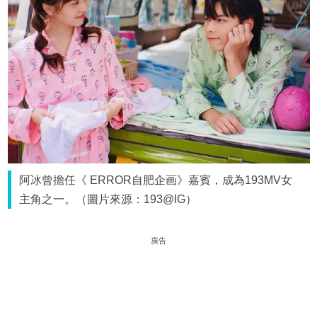
阿冰曾擔任《 ERROR自肥企画》嘉賓，成為193MV女
主角之一。（圖片來源：193@IG）
廣告