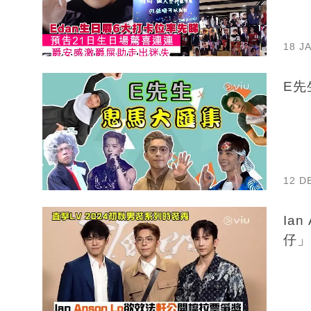
18 J
E先
12 D
Ia
仔」