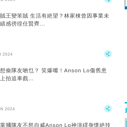
賊王變笨賊 ‍生活有絶望？林家棟曾因事業未
績感徬徨️任賢齊…
B 2024
想偷隊友啲乜？ 笑爆嘴！‍️Anson Lo傷舊患
上拍追車戲‍️…
AN 2024
掌摑隊友不怒自威Anson Lo神演繹身懷絶技