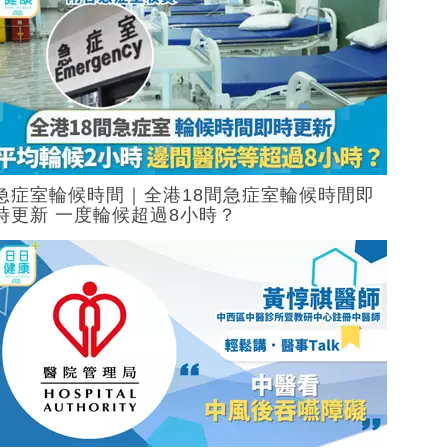
急症室輪候時間｜全港18間急症室輪候時間即
時更新 一度輪候超過8小時？