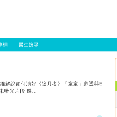
專欄
醫生搜尋
維解說如何演好《盜月者》‍️「童童」劇透與E
dan未曝光片段 感…