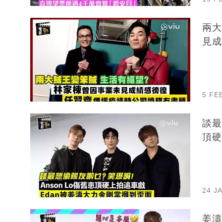
兩大
見成
5 FE
談最
頂硬
24 J
姜濤