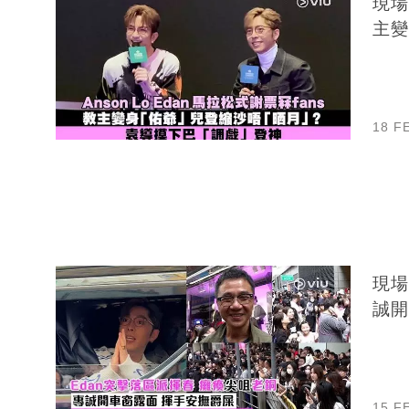
現場
主變
18 F
現場
誠開
15 F