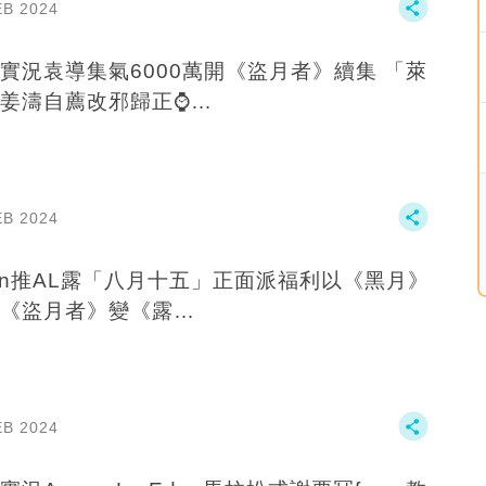
EB 2024
實況袁導集氣6000萬開《盜月者》續集 「萊
姜濤自薦改邪歸正⌚…
EB 2024
an推AL露「八月十五」正面派福利以《黑月》
《盜月者》變《露…
EB 2024