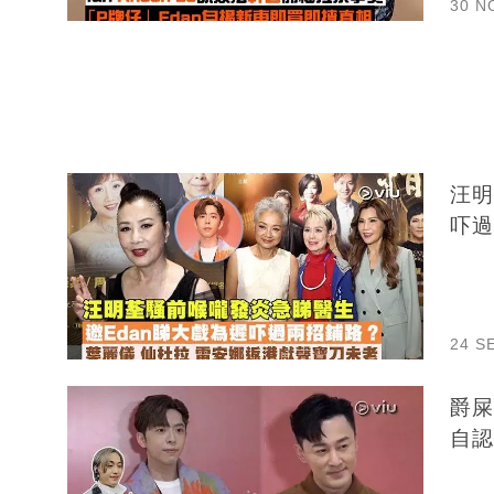
30 N
汪明
吓過
24 S
爵屎
自認