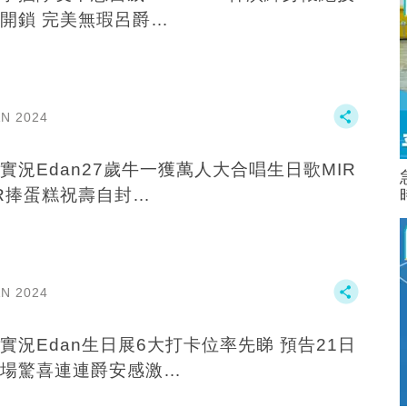
開鎖 完美無瑕呂爵…
AN 2024
實況Edan27歲牛一獲萬人大合唱生日歌MIR
R捧蛋糕祝壽自封…
AN 2024
實況Edan生日展6大打卡位率先睇 預告21日
場驚喜連連爵安感激…