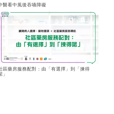
中醫看中風後吞嚥障礙
社區藥房服務配對：由「有選擇」到「揀得
啱」