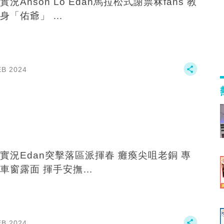
實況Anson Lo Edan馬拉松式‍️謝票冧fans 教
身「佑爺」 …
EB 2024
實況Edan突擊落區派揮春 癱瘓尖咀老銅 專
車窗露面 揮手安撫…
EB 2024