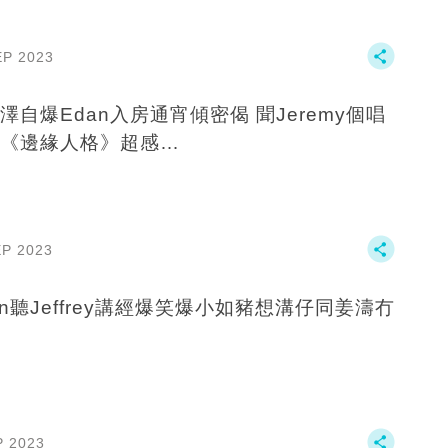
EP 2023
澤自爆Edan入房通宵傾密偈 聞Jeremy個唱
《邊緣人格》超感…
EP 2023
an聽Jeffrey講經爆笑爆小如豬想溝仔‍️‍‍同姜濤冇
P 2023