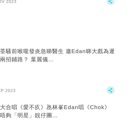
OV 2023
荃騷前喉嚨發炎急睇醫生 邀Edan睇大戲為遲
兩招鋪路？ 葉麗儀…
EP 2023
大合唱《愛不疚》氹林峯Edan唱《Chok》
唔夠「明星」靚仔團…