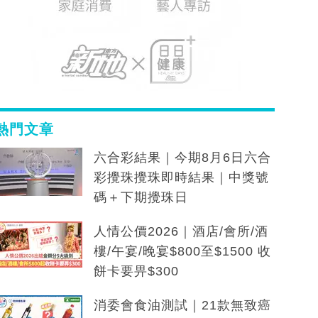
熱門文章
六合彩結果｜今期8月6日六合
彩攪珠攪珠即時結果｜中獎號
碼＋下期攪珠日
人情公價2026｜酒店/會所/酒
樓/午宴/晚宴$800至$1500 收
餅卡要畀$300
消委會食油測試｜21款無致癌