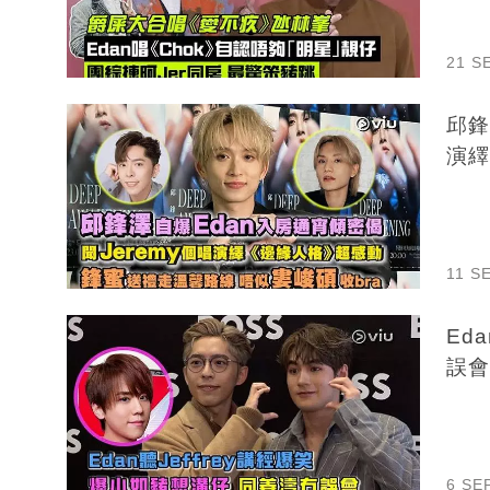
21 S
邱鋒
演繹
11 S
Ed
誤會
6 SE